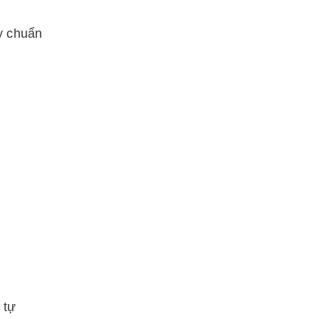
y chuẩn
 tự