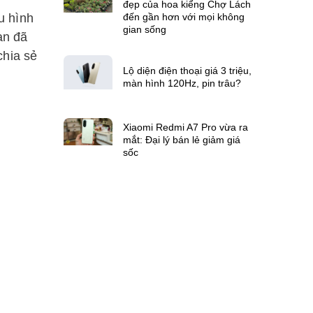
đẹp của hoa kiểng Chợ Lách
đến gần hơn với mọi không
u hình
gian sống
ạn đã
chia sẻ
Lộ diện điện thoại giá 3 triệu,
màn hình 120Hz, pin trâu?
Xiaomi Redmi A7 Pro vừa ra
mắt: Đại lý bán lẻ giảm giá
sốc