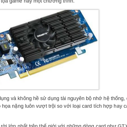
 tọa game hay một chương trình.
dụng và không hề sử dụng tài nguyên bộ nhớ hệ thống, 
 họa nặng luôn vượt trội so với loại card tích hợp hay c
 rời lớn nhất trên thế giới với những dòng card như GT