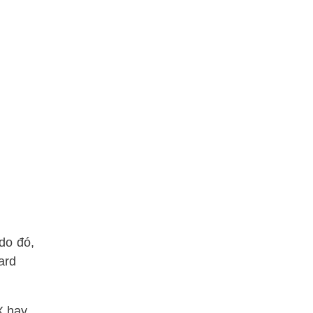
do đó,
ard
X hay