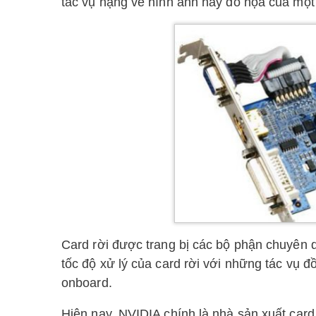
tác vụ nặng về hình ảnh hay đồ họa của một
Card rời được trang bị các bộ phận chuyên 
tốc độ xử lý của card rời với những tác vụ đồ
onboard.
Hiện nay, NVIDIA chính là nhà sản xuất card