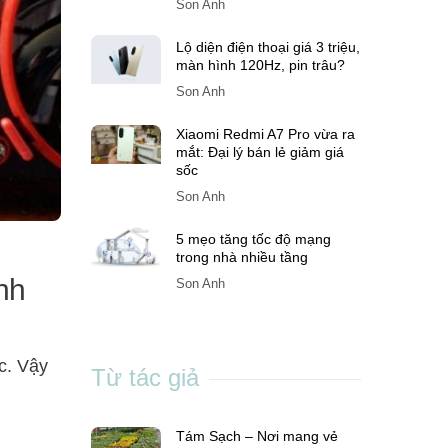
Son Anh
Lộ diện điện thoại giá 3 triệu,
màn hình 120Hz, pin trâu?
Son Anh
Xiaomi Redmi A7 Pro vừa ra
mắt: Đại lý bán lẻ giảm giá
sốc
Son Anh
5 mẹo tăng tốc độ mạng
trong nhà nhiều tầng
nh
Son Anh
c. Vậy
Từ tác giả
Tám Sạch – Nơi mang vẻ