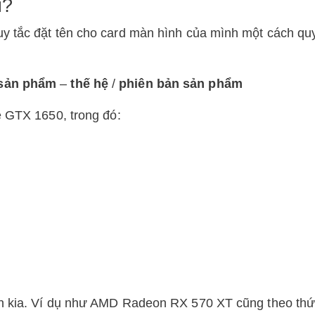
ì?
y tắc đặt tên cho card màn hình của mình một cách qu
sản phẩm
–
thế hệ
/
phiên bản sản phẩm
e GTX 1650, trong đó:
ên kia. Ví dụ như AMD Radeon RX 570 XT cũng theo thứ