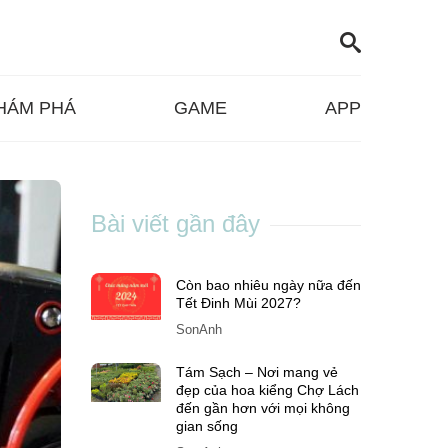
HÁM PHÁ
GAME
APP
Bài viết gần đây
Còn bao nhiêu ngày nữa đến
Tết Đinh Mùi 2027?
SonAnh
Tám Sạch – Nơi mang vẻ
đẹp của hoa kiểng Chợ Lách
đến gần hơn với mọi không
gian sống