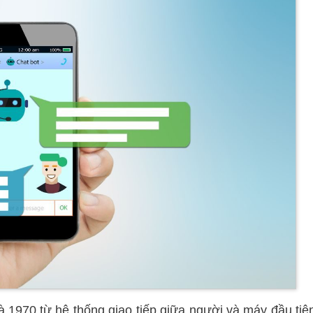
1970 từ hệ thống giao tiếp giữa người và máy đầu tiê