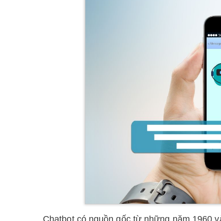
Chatbot có nguồn gốc từ những năm 1960 và 