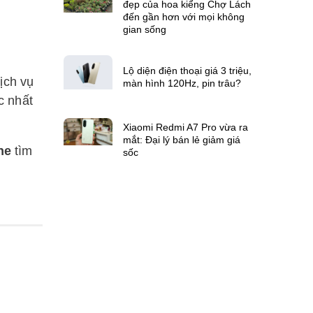
đẹp của hoa kiểng Chợ Lách
đến gần hơn với mọi không
gian sống
Lộ diện điện thoại giá 3 triệu,
ịch vụ
màn hình 120Hz, pin trâu?
c nhất
Xiaomi Redmi A7 Pro vừa ra
mắt: Đại lý bán lẻ giảm giá
he
tìm
sốc