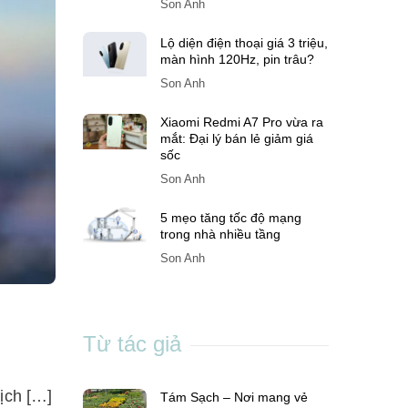
Son Anh
Lộ diện điện thoại giá 3 triệu,
màn hình 120Hz, pin trâu?
Son Anh
Xiaomi Redmi A7 Pro vừa ra
mắt: Đại lý bán lẻ giảm giá
sốc
Son Anh
5 mẹo tăng tốc độ mạng
trong nhà nhiều tầng
Son Anh
Từ tác giả
ịch […]
Tám Sạch – Nơi mang vẻ