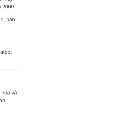
m 2000.
ấn, bán
hatbot
n hóa và
con