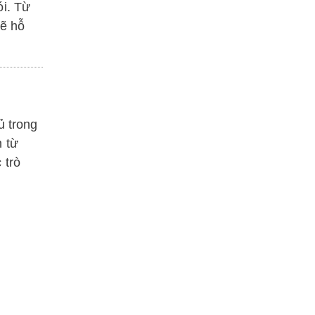
ói. Từ
sẽ hỗ
ủ trong
n từ
 trò