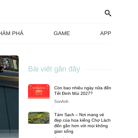
HÁM PHÁ
GAME
APP
Bài viết gần đây
Còn bao nhiêu ngày nữa đến
Tết Đinh Mùi 2027?
SonAnh
Tám Sạch – Nơi mang vẻ
đẹp của hoa kiểng Chợ Lách
đến gần hơn với mọi không
gian sống