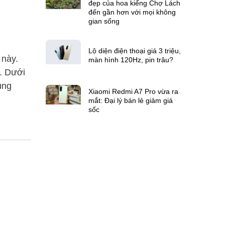
đẹp của hoa kiểng Chợ Lách
đến gần hơn với mọi không
gian sống
Lộ diện điện thoại giá 3 triệu,
 này.
màn hình 120Hz, pin trâu?
g. Dưới
ùng
Xiaomi Redmi A7 Pro vừa ra
mắt: Đại lý bán lẻ giảm giá
sốc