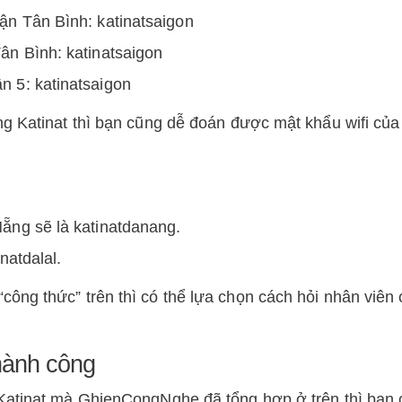
ận Tân Bình: katinatsaigon
ân Bình: katinatsaigon
n 5: katinatsaigon
g Katinat thì bạn cũng dễ đoán được mật khẩu wifi của
ẵng sẽ là katinatdanang.
natdalal.
ông thức” trên thì có thể lựa chọn cách hỏi nhân viên
thành công
Katinat mà GhienCongNghe đã tổng hợp ở trên thì bạn 