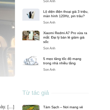
Son Anh
Lộ diện điện thoại giá 3 triệu,
màn hình 120Hz, pin trâu?
Son Anh
Xiaomi Redmi A7 Pro vừa ra
mắt: Đại lý bán lẻ giảm giá
sốc
Son Anh
5 mẹo tăng tốc độ mạng
trong nhà nhiều tầng
Son Anh
Từ tác giả
này. […]
Tám Sạch – Nơi mang vẻ