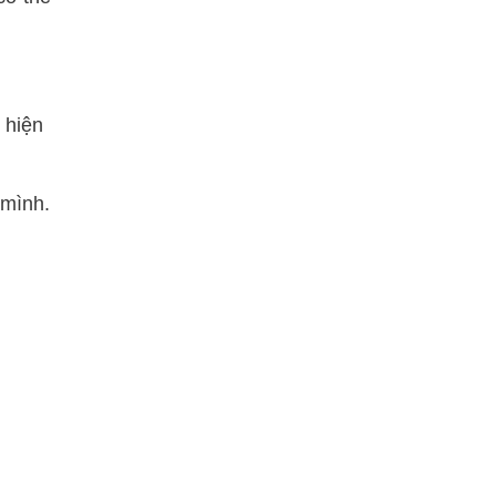
 hiện
 mình.