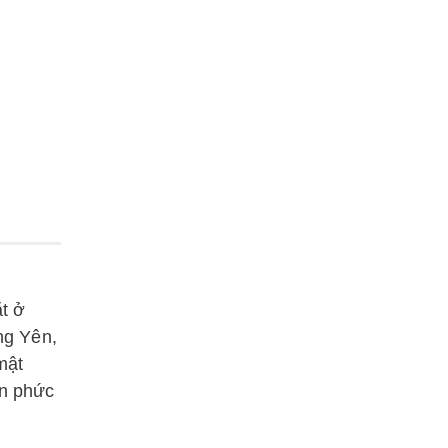
ặt ở
ng Yên,
mật
ền phức