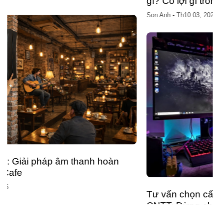
gì? Có lợi gì trong công nghiệp?
Son Anh
-
Th10 03, 2025
Tư vấn chọn cấu hình PC cho sinh viên học
CNTT: Đừng chi tiền sai chỗ