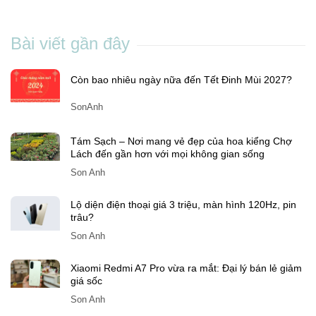
Son Anh
-
Th7 01, 2025
Bài viết gần đây
Còn bao nhiêu ngày nữa đến Tết Đinh Mùi 2027?
SonAnh
Tám Sạch – Nơi mang vẻ đẹp của hoa kiểng Chợ
Lách đến gần hơn với mọi không gian sống
Son Anh
Lộ diện điện thoại giá 3 triệu, màn hình 120Hz, pin
trâu?
Son Anh