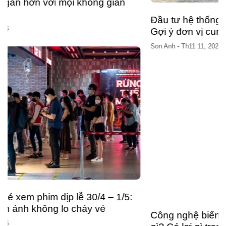
Đầu tư hệ thống máy nén khí tại Đà Nẵng –
Gợi ý đơn vị cung cấp uy tín
Son Anh
-
Th11 11, 2025
Công nghệ biến tần ở máy nén khí trục vít là