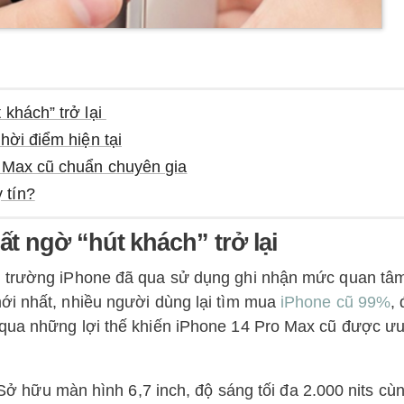
 khách” trở lại
hời điểm hiện tại
o Max cũ chuẩn chuyên gia
 tín?
ất ngờ “hút khách” trở lại
ị trường iPhone đã qua sử dụng ghi nhận mức quan tâ
ới nhất, nhiều người dùng lại tìm mua
iPhone cũ 99%
, 
qua những lợi thế khiến iPhone 14 Pro Max cũ được ưu
ở hữu màn hình 6,7 inch, độ sáng tối đa 2.000 nits cù