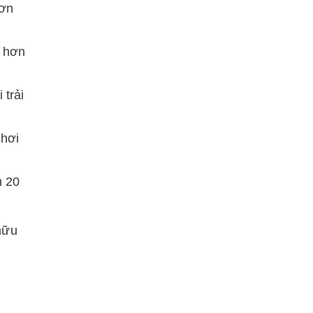
hơn
g hơn
 trải
chơi
n 20
hữu