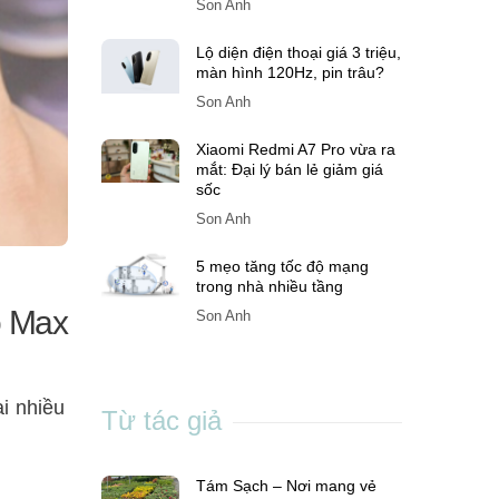
Son Anh
Lộ diện điện thoại giá 3 triệu,
màn hình 120Hz, pin trâu?
Son Anh
Xiaomi Redmi A7 Pro vừa ra
mắt: Đại lý bán lẻ giảm giá
sốc
Son Anh
5 mẹo tăng tốc độ mạng
trong nhà nhiều tầng
o Max
Son Anh
i nhiều
Từ tác giả
Tám Sạch – Nơi mang vẻ