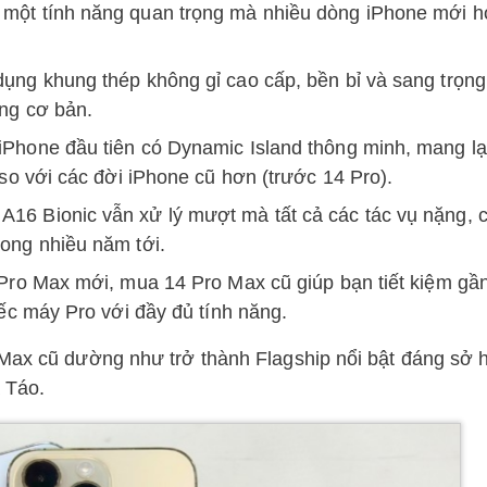
một tính năng quan trọng mà nhiều dòng iPhone mới 
ụng khung thép không gỉ cao cấp, bền bỉ và sang trọn
ng cơ bản.
iPhone đầu tiên có Dynamic Island thông minh, mang lại
so với các đời iPhone cũ hơn (trước 14 Pro).
A16 Bionic vẫn xử lý mượt mà tất cả các tác vụ nặng, 
ong nhiều năm tới.
Pro Max mới, mua 14 Pro Max cũ giúp bạn tiết kiệm gầ
iếc máy Pro với đầy đủ tính năng.
 Max cũ dường như trở thành Flagship nổi bật đáng sở 
à Táo.