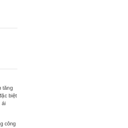
m tăng
đặc biệt
 ái
ng công