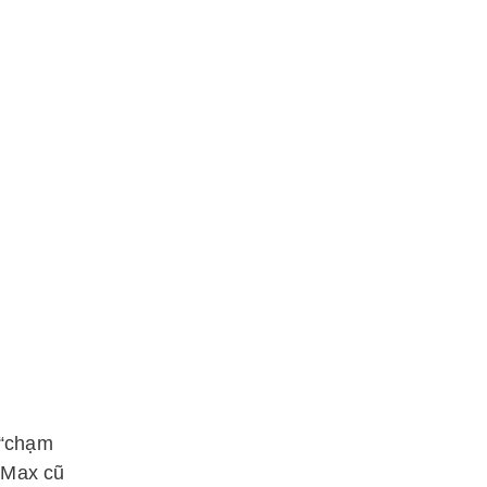
 “chạm
 Max cũ