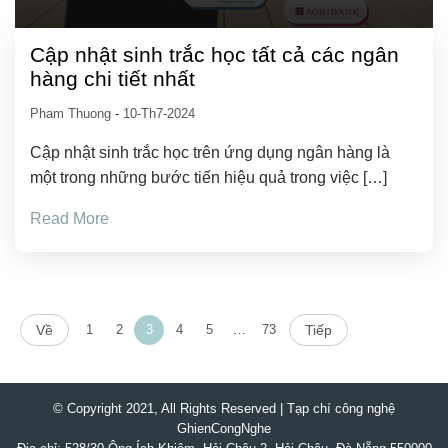
Cập nhật sinh trắc học tất cả các ngân
hàng chi tiết nhất
Pham Thuong
-
10-Th7-2024
Cập nhật sinh trắc học trên ứng dụng ngân hàng là
một trong những bước tiến hiệu quả trong việc […]
Read More
Về
1
2
3
4
5
…
73
Tiếp
© Copyright 2021, All Rights Reserved | Tạp chí công nghệ
GhienCongNghe