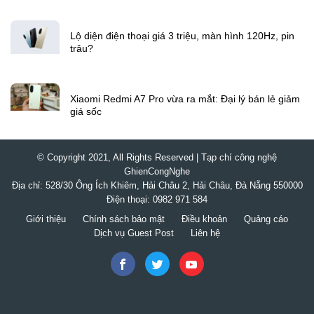
Tám Sạch – Nơi mang vẻ đẹp của hoa kiểng Chợ
Lách đến gần hơn với mọi không gian sống
Lộ diện điện thoại giá 3 triệu, màn hình 120Hz, pin
trâu?
Xiaomi Redmi A7 Pro vừa ra mắt: Đại lý bán lẻ giảm
giá sốc
© Copyright 2021, All Rights Reserved | Tạp chí công nghệ
GhienCongNghe
Địa chỉ: 528/30 Ông Ích Khiêm, Hải Châu 2, Hải Châu, Đà Nẵng 550000
Điện thoại: 0982 971 584
Giới thiệu
Chính sách bảo mật
Điều khoản
Quảng cáo
Dịch vụ Guest Post
Liên hệ