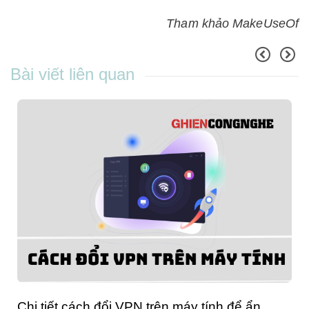
Tham khảo MakeUseOf
Bài viết liên quan
Chi tiết cách đổi VPN trên máy tính để ẩn