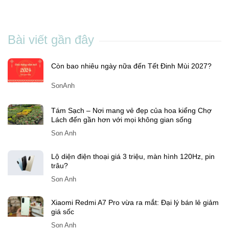
Bài viết gần đây
Còn bao nhiêu ngày nữa đến Tết Đinh Mùi 2027?
SonAnh
Tám Sạch – Nơi mang vẻ đẹp của hoa kiểng Chợ
Lách đến gần hơn với mọi không gian sống
Son Anh
Lộ diện điện thoại giá 3 triệu, màn hình 120Hz, pin
trâu?
Son Anh
Xiaomi Redmi A7 Pro vừa ra mắt: Đại lý bán lẻ giảm
giá sốc
Son Anh