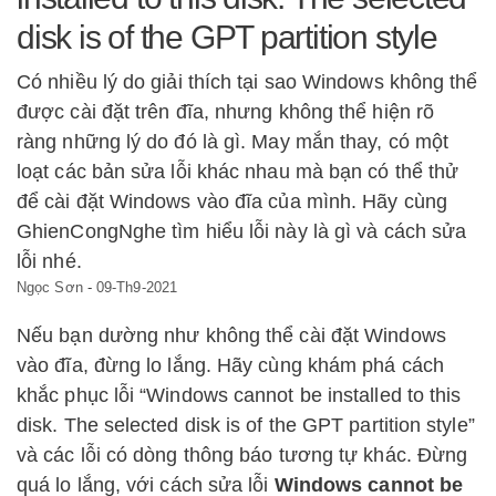
disk is of the GPT partition style
Có nhiều lý do giải thích tại sao Windows không thể
được cài đặt trên đĩa, nhưng không thể hiện rõ
ràng những lý do đó là gì. May mắn thay, có một
loạt các bản sửa lỗi khác nhau mà bạn có thể thử
để cài đặt Windows vào đĩa của mình. Hãy cùng
GhienCongNghe tìm hiểu lỗi này là gì và cách sửa
lỗi nhé.
Ngọc Sơn
-
09-Th9-2021
Nếu bạn dường như không thể cài đặt Windows
vào đĩa, đừng lo lắng. Hãy cùng khám phá cách
khắc phục lỗi “Windows cannot be installed to this
disk. The selected disk is of the GPT partition style”
và các lỗi có dòng thông báo tương tự khác. Đừng
quá lo lắng, với cách sửa lỗi
Windows cannot be