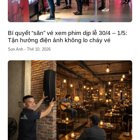
Công nghệ biến tần ở máy nén khí trục vít là
gì? Có lợi gì trong công nghiệp?
Son Anh
-
Th10 03, 2025