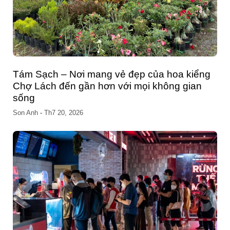
Đầu tư hệ thống máy nén khí tại Đà Nẵng –
Gợi ý đơn vị cung cấp uy tín
Son Anh
-
Th11 11, 2025