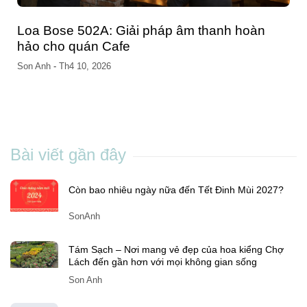
Tư vấn chọn cấu hình PC cho sinh viên học
CNTT: Đừng chi tiền sai chỗ
Son Anh
-
Th7 01, 2025
Bài viết gần đây
Còn bao nhiêu ngày nữa đến Tết Đinh Mùi 2027?
SonAnh
Tám Sạch – Nơi mang vẻ đẹp của hoa kiểng Chợ
Lách đến gần hơn với mọi không gian sống
Son Anh