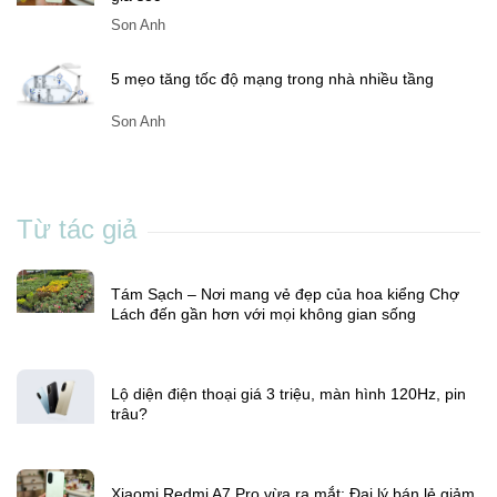
Son Anh
5 mẹo tăng tốc độ mạng trong nhà nhiều tầng
Son Anh
Từ tác giả
Tám Sạch – Nơi mang vẻ đẹp của hoa kiểng Chợ
Lách đến gần hơn với mọi không gian sống
Lộ diện điện thoại giá 3 triệu, màn hình 120Hz, pin
trâu?
Xiaomi Redmi A7 Pro vừa ra mắt: Đại lý bán lẻ giảm