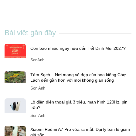
Bài viết gần đây
Còn bao nhiêu ngày nữa đến Tết Đinh Mùi 2027?
SonAnh
Tám Sạch – Nơi mang vẻ đẹp của hoa kiểng Chợ
Lách đến gần hơn với mọi không gian sống
Son Anh
Lộ diện điện thoại giá 3 triệu, màn hình 120Hz, pin
trâu?
Son Anh
Xiaomi Redmi A7 Pro vừa ra mắt: Đại lý bán lẻ giảm
giá sốc