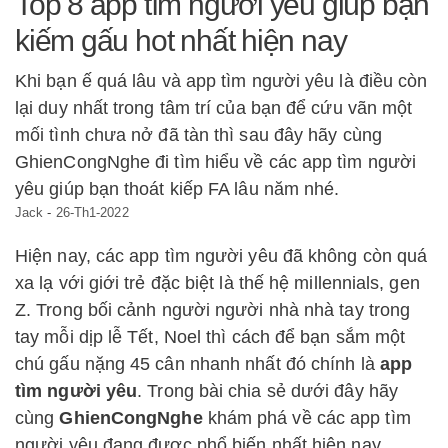
Top 8 app tìm người yêu giúp bạn
kiếm gấu hot nhất hiện nay
Khi bạn ế quá lâu và app tìm người yêu là điều còn
lại duy nhất trong tâm trí của bạn để cứu vãn một
mối tình chưa nở đã tàn thì sau đây hãy cùng
GhienCongNghe đi tìm hiểu về các app tìm người
yêu giúp bạn thoát kiếp FA lâu năm nhé.
Jack
-
26-Th1-2022
Hiện nay, các app tìm người yêu đã không còn quá
xa lạ với giới trẻ đặc biệt là thế hệ millennials, gen
Z. Trong bối cảnh người người nhà nhà tay trong
tay mỗi dịp lễ Tết, Noel thì cách để bạn sắm một
chú gấu nặng 45 cân nhanh nhất đó chính là
app
tìm người yêu
. Trong bài chia sẻ dưới đây hãy
cùng
GhienCongNghe
khám phá về các app tìm
người yêu đang được phổ biến nhất hiện nay.