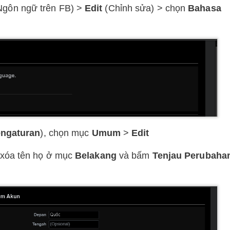
gôn ngữ trên FB) >
Edit
(Chỉnh sửa) > chọn
Bahasa
ngaturan
), chọn mục
Umum
>
Edit
 xóa tên họ ở mục
Belakang
và bấm
Tenjau Perubaha