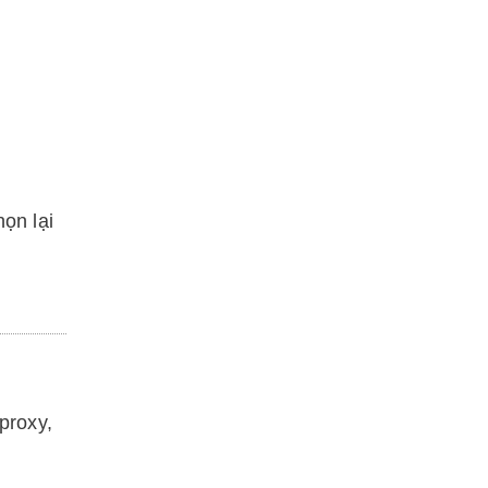
ọn lại
proxy,