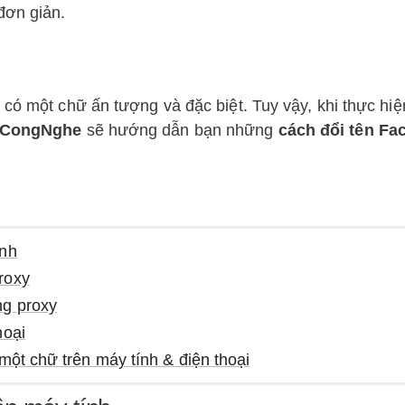
đơn giản.
 có một chữ ấn tượng và đặc biệt. Tuy vậy, khi thực hiệ
nCongNghe
sẽ hướng dẫn bạn những
cách đổi tên Fa
ính
roxy
ng proxy
hoại
một chữ trên máy tính & điện thoại