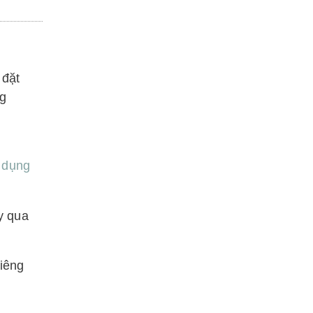
 đặt
ng
 dụng
y qua
Riêng