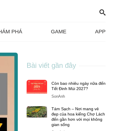
HÁM PHÁ
GAME
APP
Bài viết gần đây
Còn bao nhiêu ngày nữa đến
Tết Đinh Mùi 2027?
SonAnh
Tám Sạch – Nơi mang vẻ
đẹp của hoa kiểng Chợ Lách
đến gần hơn với mọi không
gian sống