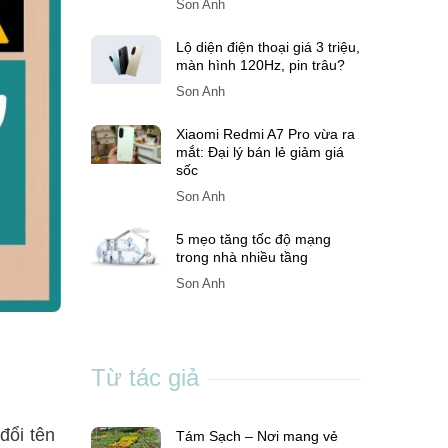
Son Anh
Lộ diện điện thoại giá 3 triệu,
màn hình 120Hz, pin trâu?
Son Anh
Xiaomi Redmi A7 Pro vừa ra
mắt: Đại lý bán lẻ giảm giá
sốc
Son Anh
5 mẹo tăng tốc độ mạng
trong nhà nhiều tầng
Son Anh
Từ tác giả
đổi tên
Tám Sạch – Nơi mang vẻ