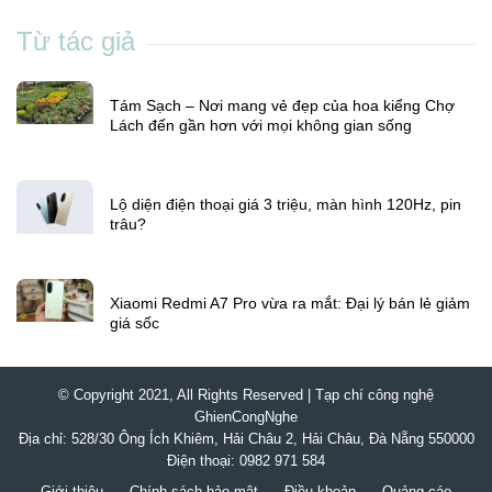
5 mẹo tăng tốc độ mạng trong nhà nhiều tầng
Son Anh
Từ tác giả
Tám Sạch – Nơi mang vẻ đẹp của hoa kiểng Chợ
Lách đến gần hơn với mọi không gian sống
Lộ diện điện thoại giá 3 triệu, màn hình 120Hz, pin
trâu?
Xiaomi Redmi A7 Pro vừa ra mắt: Đại lý bán lẻ giảm
giá sốc