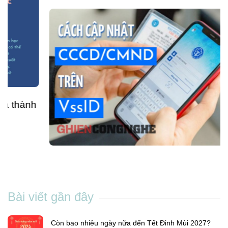
Cách cập nhật CCCD trên VssID cực kỳ đơn
giản mà ít người biết
Chang Nguyen
-
Th5 04, 2023