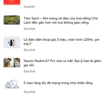
Bài viết gần đây
Còn bao nhiêu ngày nữa đến Tết Đinh Mùi 2027?
SonAnh
Tám Sạch – Nơi mang vẻ đẹp của hoa kiểng Chợ
Lách đến gần hơn với mọi không gian sống
Son Anh
Lộ diện điện thoại giá 3 triệu, màn hình 120Hz, pin
trâu?
Son Anh
Xiaomi Redmi A7 Pro vừa ra mắt: Đại lý bán lẻ giảm
giá sốc
Son Anh