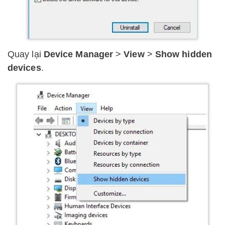
Quay lại
Device Manager
>
View
>
Show hidden
devices
.