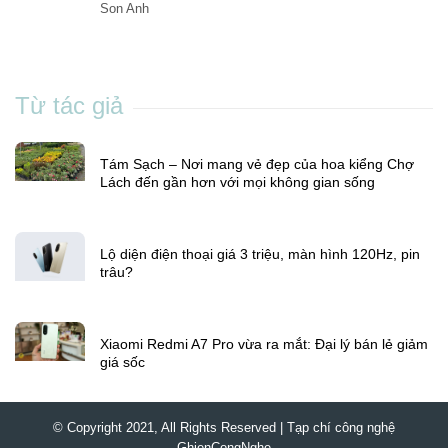
Son Anh
Từ tác giả
Tám Sạch – Nơi mang vẻ đẹp của hoa kiểng Chợ
Lách đến gần hơn với mọi không gian sống
Lộ diện điện thoại giá 3 triệu, màn hình 120Hz, pin
trâu?
Xiaomi Redmi A7 Pro vừa ra mắt: Đại lý bán lẻ giảm
giá sốc
© Copyright 2021, All Rights Reserved | Tạp chí công nghệ
GhienCongNghe