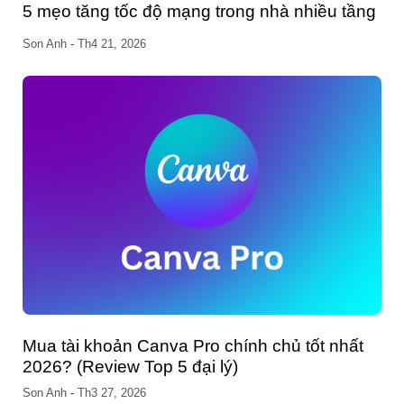
g
Cách tải video Douyin không logo trên máy
tính và điện thoại
Phương Nguyễn
-
Th5 22, 2023
Cách thay đổi thông tin trên VssID và những