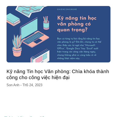
lưu ý tốt nhất bạn nên biết
Chang Nguyen
-
Th5 04, 2023
h
Cách đổi số điện thoại trên VssID nhanh
chóng và đơn giản ngay tại nhà
Chang Nguyen
-
Th5 04, 2023