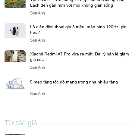
SonAnh
Tám Sạch – Nơi mang vẻ đẹp của hoa kiểng Chợ
Lách đến gần hơn với mọi không gian sống
Son Anh
Lộ diện điện thoại giá 3 triệu, màn hình 120Hz, pin
trâu?
Son Anh
Xiaomi Redmi A7 Pro vừa ra mắt: Đại lý bán lẻ giảm
giá sốc
Son Anh
5 mẹo tăng tốc độ mạng trong nhà nhiều tầng
Son Anh