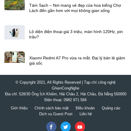
Từ tác giả
Tám Sạch – Nơi mang vẻ đẹp của hoa kiểng Chợ
Lách đến gần hơn với mọi không gian sống
Lộ diện điện thoại giá 3 triệu, màn hình 120Hz, pin
trâu?
Xiaomi Redmi A7 Pro vừa ra mắt: Đại lý bán lẻ giảm
giá sốc
© Copyright 2021, All Rights Reserved | Tạp chí công nghệ
GhienCongNghe
Địa chỉ: 528/30 Ông Ích Khiêm, Hải Châu 2, Hải Châu, Đà Nẵng 550000
Điện thoại: 0982 971 584