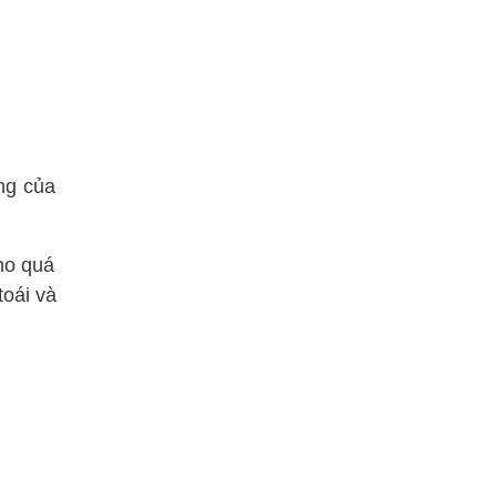
ng của
cho quá
toái và