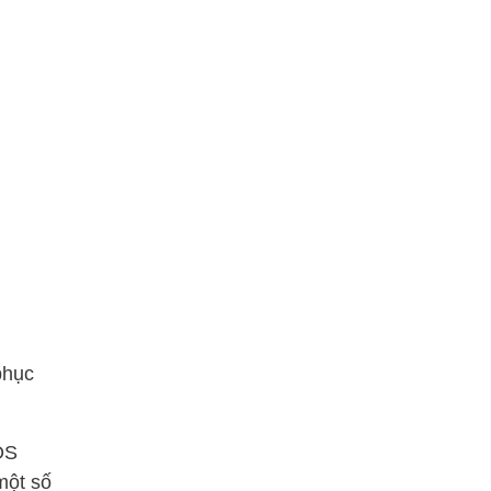
phục
OS
một số