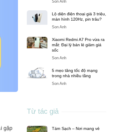
Son Anh
Lộ diện điện thoại giá 3 triệu,
màn hình 120Hz, pin trâu?
Son Anh
Xiaomi Redmi A7 Pro vừa ra
mắt: Đại lý bán lẻ giảm giá
sốc
Son Anh
5 mẹo tăng tốc độ mạng
trong nhà nhiều tầng
Son Anh
i
Từ tác giả
ải gặp
Tám Sạch – Nơi mang vẻ