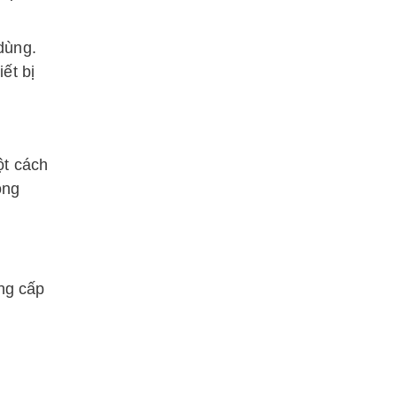
dùng.
ết bị
ột cách
ông
âng cấp