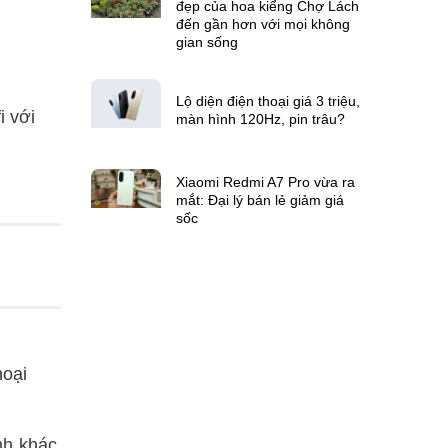
đẹp của hoa kiểng Chợ Lách
đến gần hơn với mọi không
gian sống
Lộ diện điện thoại giá 3 triệu,
i với
màn hình 120Hz, pin trâu?
Xiaomi Redmi A7 Pro vừa ra
mắt: Đại lý bán lẻ giảm giá
sốc
hoại
inh khác