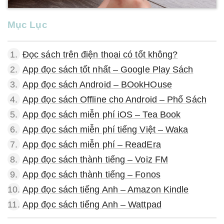
Mục Lục
1.
Đọc sách trên điện thoại có tốt không?
2.
App đọc sách tốt nhất – Google Play Sách
3.
App đọc sách Android – BOokHOuse
4.
App đọc sách Offline cho Android – Phố Sách
5.
App đọc sách miễn phí iOS – Tea Book
6.
App đọc sách miễn phí tiếng Việt – Waka
7.
App đọc sách miễn phí – ReadEra
8.
App đọc sách thành tiếng – Voiz FM
9.
App đọc sách thành tiếng – Fonos
10.
App đọc sách tiếng Anh – Amazon Kindle
11.
App đọc sách tiếng Anh – Wattpad