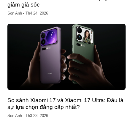
Bảng Giá Chính Thức Samsung Galaxy S26
Series: Đột Phá Công Nghệ – Nhận Deal Đặt
Trước Sốc 15 Triệu
Son Anh
-
Th3 02, 2026
Tempi – Nền tảng thiết kế website chuyên