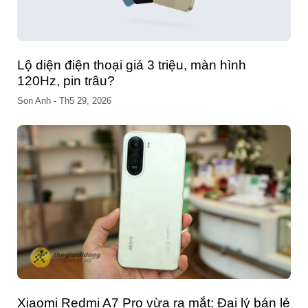
So sánh OPPO Find N6 và OPPO Find N5:
Đâu là đỉnh cao điện thoại gập?
Son Anh
-
Th3 23, 2026