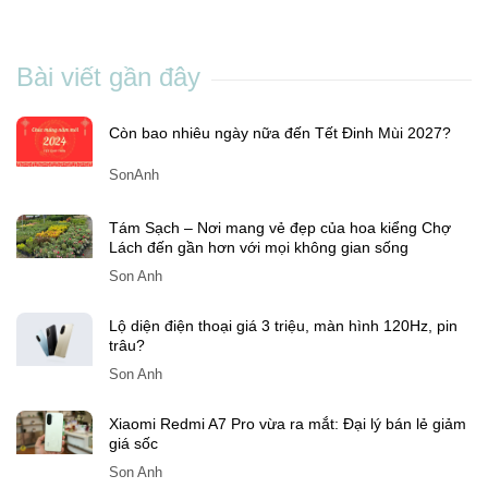
nghiệp mở lối cho doanh nghiệp bứt phá trong
kỷ nguyên số
Son Anh
-
Th11 19, 2025
Bài viết gần đây
Còn bao nhiêu ngày nữa đến Tết Đinh Mùi 2027?
SonAnh
Tám Sạch – Nơi mang vẻ đẹp của hoa kiểng Chợ
Lách đến gần hơn với mọi không gian sống
Son Anh
Lộ diện điện thoại giá 3 triệu, màn hình 120Hz, pin
trâu?