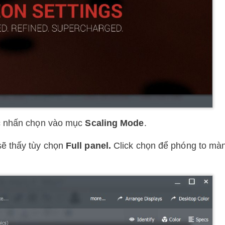
tục nhấn chọn vào mục
Scaling Mode
.
sẽ thấy tùy chọn
Full panel.
Click chọn để phóng to mà