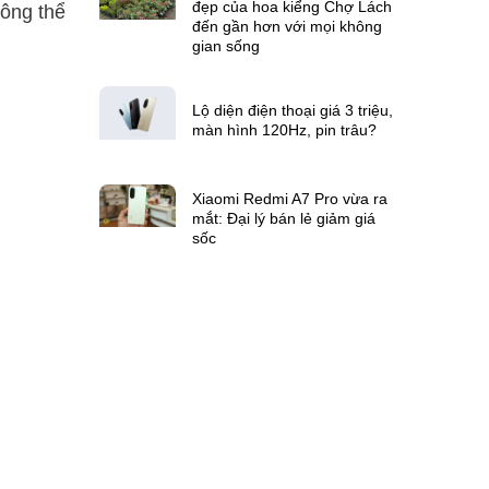
đẹp của hoa kiểng Chợ Lách
hông thể
đến gần hơn với mọi không
gian sống
Lộ diện điện thoại giá 3 triệu,
màn hình 120Hz, pin trâu?
Xiaomi Redmi A7 Pro vừa ra
mắt: Đại lý bán lẻ giảm giá
sốc