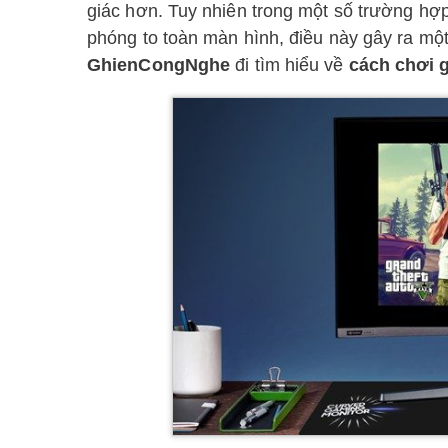
giác hơn. Tuy nhiên trong một số trường hợp
phóng to toàn màn hình, điều này gây ra mộ
GhienCongNghe
đi tìm hiểu về
cách chơi 