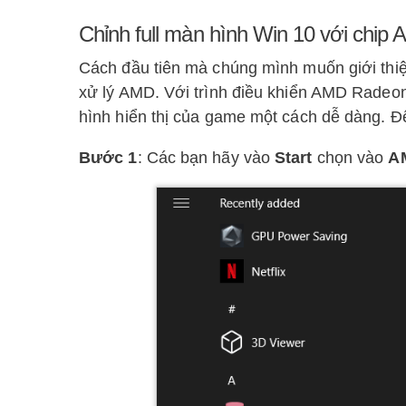
Chỉnh full màn hình Win 10 với chip
Cách đầu tiên mà chúng mình muốn giới thiệu
xử lý AMD. Với trình điều khiển AMD Radeon
hình hiển thị của game một cách dễ dàng. Đ
Bước 1
: Các bạn hãy vào
Start
chọn vào
AM