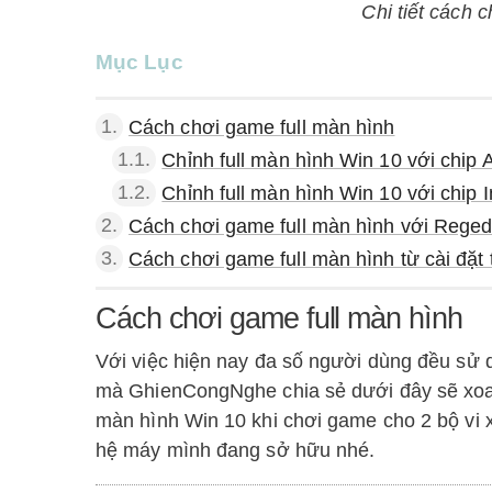
Chi tiết cách 
Mục Lục
1.
Cách chơi game full màn hình
1.1.
Chỉnh full màn hình Win 10 với chip
1.2.
Chỉnh full màn hình Win 10 với chip I
2.
Cách chơi game full màn hình với Reged
3.
Cách chơi game full màn hình từ cài đặt
Cách chơi game full màn hình
Với việc hiện nay đa số người dùng đều sử
mà GhienCongNghe chia sẻ dưới đây sẽ xoay 
màn hình Win 10 khi chơi game cho 2 bộ vi x
hệ máy mình đang sở hữu nhé.