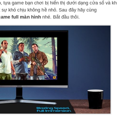
, tựa game bạn chơi bị hiển thị dưới dạng cửa sổ và k
t sự khó chịu không hề nhỏ. Sau đây hãy cùng
game full màn hình
nhé. Bắt đầu thôi.