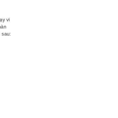
ạy vi
màn
 sau: