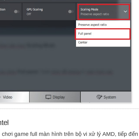
tel
 chơi game full màn hình trên bộ vi xử lý AMD, tiếp đế