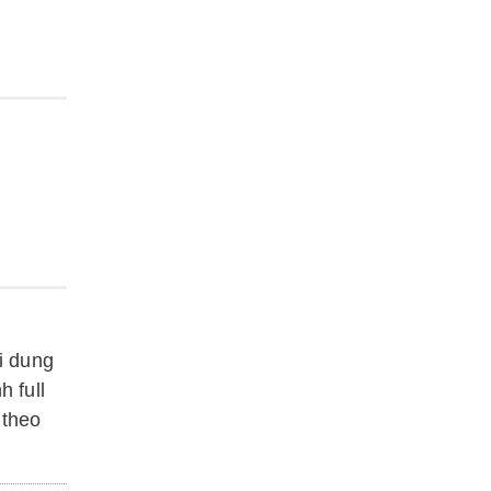
i dung
 full
 theo