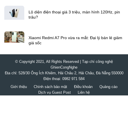
Lộ diện điện thoại giá 3 triệu, màn hình 120Hz, pin
trâu?
Xiaomi Redmi A7 Pro vừa ra mắt: Đại lý bán lẻ giảm
giá sốc
© Copyright 2021, All Rights Reserved | Tạp chí công nghệ
GhienCongNghe
Địa chỉ: 528/30 Ông Ích Khiêm, Hải Châu 2, Hải Châu, Đà Nẵng 550000
Điện thoại: 0982 971 584
Giới thiệu
Chính sách bảo mật
Điều khoản
Quảng cáo
Dịch vụ Guest Post
Liên hệ