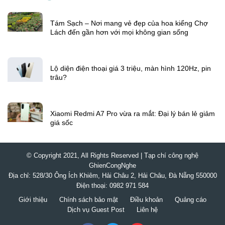
Son Anh
Từ tác giả
Tám Sạch – Nơi mang vẻ đẹp của hoa kiểng Chợ
Lách đến gần hơn với mọi không gian sống
Lộ diện điện thoại giá 3 triệu, màn hình 120Hz, pin
trâu?
Xiaomi Redmi A7 Pro vừa ra mắt: Đại lý bán lẻ giảm
giá sốc
© Copyright 2021, All Rights Reserved | Tạp chí công nghệ
GhienCongNghe