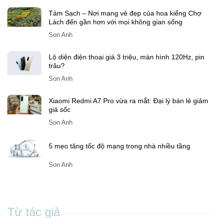
Bài viết gần đây
Còn bao nhiêu ngày nữa đến Tết Đinh Mùi 2027?
SonAnh
Tám Sạch – Nơi mang vẻ đẹp của hoa kiểng Chợ
Lách đến gần hơn với mọi không gian sống
Son Anh
Lộ diện điện thoại giá 3 triệu, màn hình 120Hz, pin
trâu?
Son Anh
Xiaomi Redmi A7 Pro vừa ra mắt: Đại lý bán lẻ giảm
giá sốc
Son Anh
5 mẹo tăng tốc độ mạng trong nhà nhiều tầng