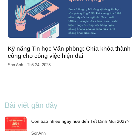
Cách đổi số điện thoại trên VssID nhanh
chóng và đơn giản ngay tại nhà
Chang Nguyen
-
Th5 04, 2023