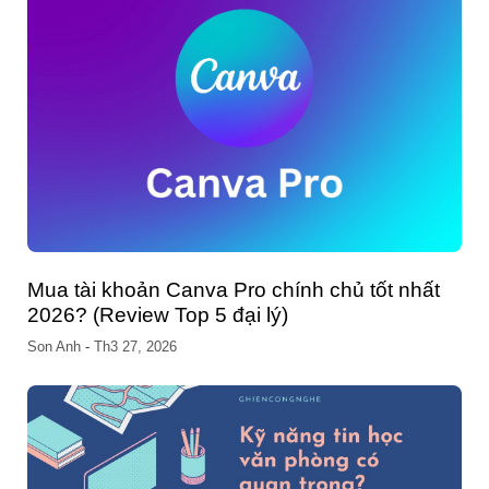
Cách thay đổi thông tin trên VssID và những
lưu ý tốt nhất bạn nên biết
Chang Nguyen
-
Th5 04, 2023