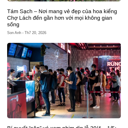
ng
Đầu tư hệ thống máy nén khí tại Đà Nẵng –
Gợi ý đơn vị cung cấp uy tín
Son Anh
-
Th11 11, 2025