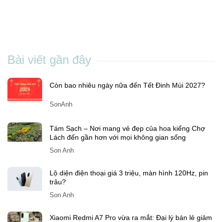
Son Anh
-
Th7 01, 2025
Bài viết gần đây
Còn bao nhiêu ngày nữa đến Tết Đinh Mùi 2027?
SonAnh
Tám Sạch – Nơi mang vẻ đẹp của hoa kiểng Chợ
Lách đến gần hơn với mọi không gian sống
Son Anh
Lộ diện điện thoại giá 3 triệu, màn hình 120Hz, pin
trâu?
Son Anh
Xiaomi Redmi A7 Pro vừa ra mắt: Đại lý bán lẻ giảm