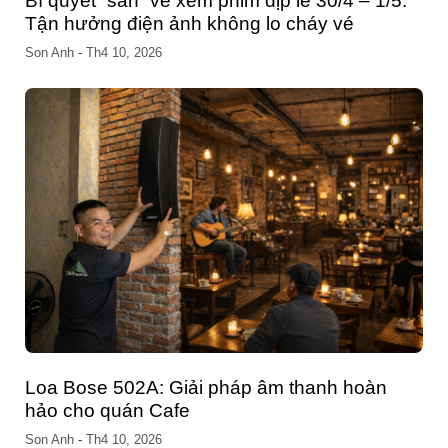
5:
Công nghệ biến tần ở máy nén khí trục vít là
gì? Có lợi gì trong công nghiệp?
Son Anh
-
Th10 03, 2025
Tư vấn chọn cấu hình PC cho sinh viên học
CNTT: Đừng chi tiền sai chỗ