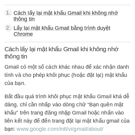
1.
Cách lấy lại mật khẩu Gmail khi không nhớ
thông tin
2.
Lấy lại mật khẩu Gmail bằng trình duyệt
Chrome
Cách lấy lại mật khẩu Gmail khi không nhớ
thông tin
Gmail có một số cách khác nhau để xác nhận danh
tính và cho phép khôi phục (hoặc đặt lại) mật khẩu
của bạn.
Bắt đầu quá trình khôi phục mật khẩu Gmail khá dễ
dàng, chỉ cần nhấp vào dòng chữ “Bạn quên mật
khẩu” trên trang đăng nhập Gmail hoặc nhấn vào
liên kết này để đến trang đặt lại mật khẩu gmail của
bạn:
www.google.com/intl/vi/gmail/about/