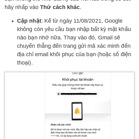
hãy nhấp vào
Thử cách khác
.
Cập nhật
: Kể từ ngày 11/08/2021, Google
không còn yêu cầu bạn nhập bất kỳ mật khẩu
nào bạn nhớ nữa. Thay vào đó, Gmail sẽ
chuyển thẳng đến trang gửi mã xác minh đến
địa chỉ email khôi phục của bạn (hoặc số điện
thoại).