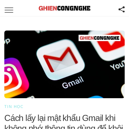
TIN HỌC
Cách lấy lại mật khẩu Gmail khi
không nhớ thông tin dùng để khôi