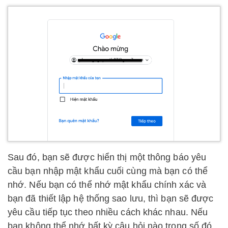
Sau đó, bạn sẽ được hiển thị một thông báo yêu
cầu bạn nhập mật khẩu cuối cùng mà bạn có thể
nhớ. Nếu bạn có thể nhớ mật khẩu chính xác và
bạn đã thiết lập hệ thống sao lưu, thì bạn sẽ được
yêu cầu tiếp tục theo nhiều cách khác nhau. Nếu
bạn không thể nhớ bất kỳ câu hỏi nào trong số đó,