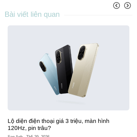
Bài viết liên quan
So sánh OPPO Find N6 và OPPO Find N5:
Đâu là đỉnh cao điện thoại gập?
Son Anh
-
Th3 23, 2026