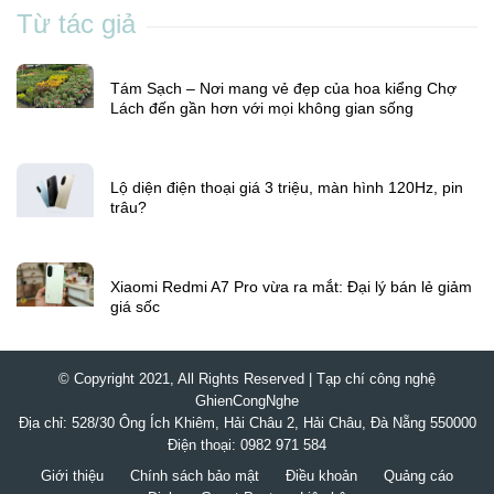
Từ tác giả
Tám Sạch – Nơi mang vẻ đẹp của hoa kiểng Chợ
Lách đến gần hơn với mọi không gian sống
Lộ diện điện thoại giá 3 triệu, màn hình 120Hz, pin
trâu?
Xiaomi Redmi A7 Pro vừa ra mắt: Đại lý bán lẻ giảm
giá sốc
© Copyright 2021, All Rights Reserved | Tạp chí công nghệ
GhienCongNghe
Địa chỉ: 528/30 Ông Ích Khiêm, Hải Châu 2, Hải Châu, Đà Nẵng 550000
Điện thoại: 0982 971 584
Giới thiệu
Chính sách bảo mật
Điều khoản
Quảng cáo