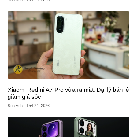
ẻ
Bảng Giá Chính Thức Samsung Galaxy S26
Series: Đột Phá Công Nghệ – Nhận Deal Đặt
Trước Sốc 15 Triệu
Son Anh
-
Th3 02, 2026