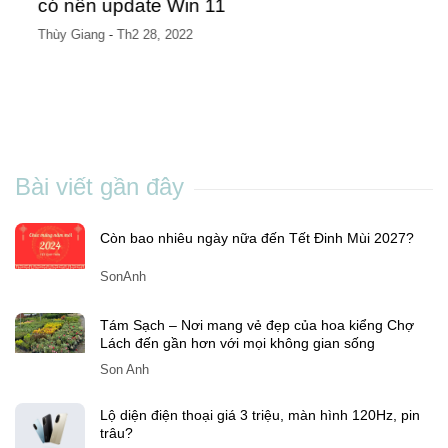
có nên update Win 11
Thùy Giang
-
Th2 28, 2022
Bài viết gần đây
Còn bao nhiêu ngày nữa đến Tết Đinh Mùi 2027?
SonAnh
Tám Sạch – Nơi mang vẻ đẹp của hoa kiểng Chợ
Lách đến gần hơn với mọi không gian sống
Son Anh
Lộ diện điện thoại giá 3 triệu, màn hình 120Hz, pin
trâu?
Son Anh