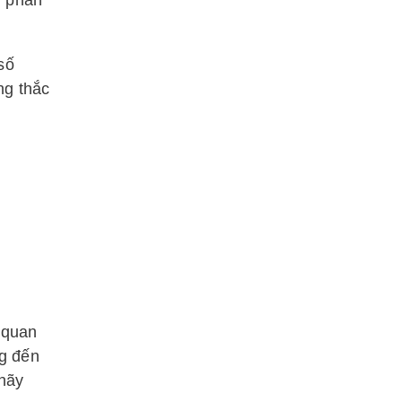
g phân
số
ng thắc
ố quan
ng đến
 hãy