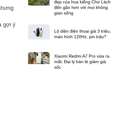
đẹp của hoa kiểng Chợ Lách
đến gần hơn với mọi không
 nhưng
gian sống
à gợi ý
Lộ diện điện thoại giá 3 triệu,
màn hình 120Hz, pin trâu?
Xiaomi Redmi A7 Pro vừa ra
mắt: Đại lý bán lẻ giảm giá
sốc