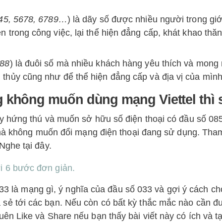
45, 5678, 6789…
) là dãy số được nhiều người trong giớ
 trong công việc, lại thể hiện đẳng cấp, khát khao thăn
888
) là đuôi số mà nhiều khách hàng yêu thích và mon
thủy cũng như để thể hiện đẳng cấp và địa vị của mình
 không muốn dùng mạng Viettel thì 
 hứng thú và muốn sở hữu số điện thoại có đầu số 085
c mà không muốn đổi mạng điện thoại đang sử dụng. Tha
Nghe tại đây.
i 6 bước đơn giản.
 033 là mạng gì, ý nghĩa của đầu số 033 và gợi ý cách c
sẻ tới các bạn.
Nếu còn có bất kỳ thắc mắc nào cần đư
n Like và Share nếu bạn thấy bài viết này có ích và t