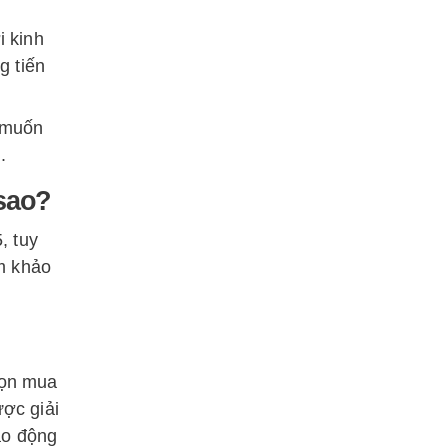
i kinh
g tiến
g muốn
.
sao?
, tuy
m khảo
họn mua
ợc giải
ạo động