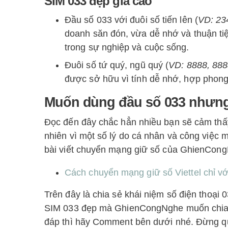
SIM 033 đẹp giá cao
Đầu số 033 với đuôi số tiến lên (
VD: 23
doanh săn đón, vừa dễ nhớ và thuận tiện
trong sự nghiệp và cuộc sống.
Đuôi số tứ quý, ngũ quý (
VD: 8888, 88
được sở hữu vì tính dễ nhớ, hợp phong 
Muốn dùng đầu số 033 nhưng
Đọc đến đây chắc hẳn nhiều bạn sẽ cảm thấy
nhiên vì một số lý do cá nhân và công việ
bài viết chuyển mạng giữ số của GhienCong
Cách chuyển mạng giữ số Viettel chỉ vớ
Trên đây là chia sẻ khái niệm số điện thoại
SIM 033 đẹp mà GhienCongNghe muốn chia 
đáp thì hãy Comment bên dưới nhé. Đừng quê