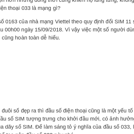
ọn hơn nhưng đồng thời cũng khiến họ lúng túng, khôn
iện thoại 033 là mạng gì?
số 0163 của nhà mạng Viettel
theo quy định đổi SIM 11 
au
00h00 ngày 15/09/2018. Vì vậy việc một số người dù
ì cũng hoàn toàn dễ hiểu.
 đuôi số đẹp ra thì đầu số điện thoại cũng là một yếu t
Đầu số SIM tượng trưng cho khởi đầu mới, có ảnh hưở
của dãy số SIM. Để làm sáng tỏ ý nghĩa của đầu số 033,