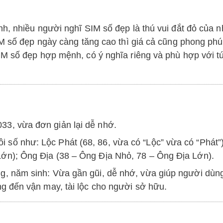
h, nhiều người nghĩ SIM số đẹp là thú vui đắt đỏ của 
IM số đẹp ngày càng tăng cao thì giá cả cũng phong phú
M số đẹp hợp mệnh, có ý nghĩa riêng và phù hợp với túi
33, vừa đơn giản lại dễ nhớ.
ôi số như:
Lộc Phát (68, 86, vừa có “Lộc” vừa có “Phát”)
Lớn);
Ông Địa (38 – Ông Địa Nhỏ, 78 – Ông Địa Lớn).
ng, năm sinh: Vừa gần gũi, dễ nhớ, vừa giúp người dùn
ang đến vận may, tài lộc cho người sở hữu.