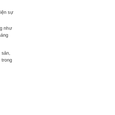
hiện sự
ng như
sáng
 sản,
 trong