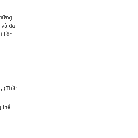
những
 và đa
 tiền
; (
Thần
g thể