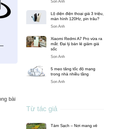
Son Anh
Lộ diện điện thoại giá 3 triệu,
màn hình 120Hz, pin trâu?
Son Anh
Xiaomi Redmi A7 Pro vừa ra
mắt: Đại lý bán lẻ giảm giá
sốc
Son Anh
5 mẹo tăng tốc độ mạng
trong nhà nhiều tầng
Son Anh
ong bài
Từ tác giả
Tám Sạch – Nơi mang vẻ