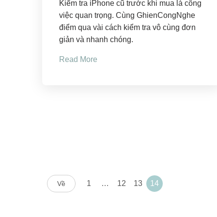
Kiểm tra iPhone cũ trước khi mua là công
việc quan trọng. Cùng GhienCongNghe
điểm qua vài cách kiểm tra vô cùng đơn
giản và nhanh chóng.
Read More
1
…
12
13
14
Về