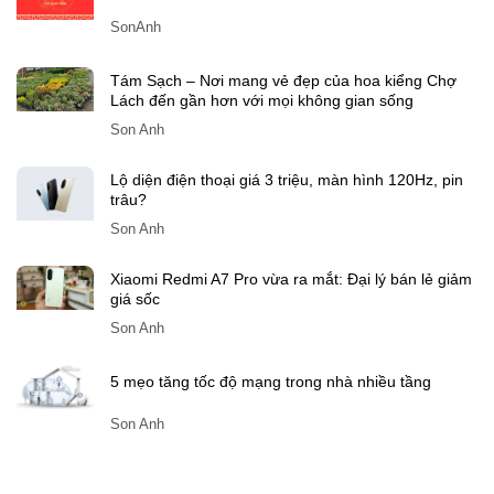
Còn bao nhiêu ngày nữa đến Tết Đinh Mùi 2027?
SonAnh
Tám Sạch – Nơi mang vẻ đẹp của hoa kiểng Chợ
Lách đến gần hơn với mọi không gian sống
Son Anh
Lộ diện điện thoại giá 3 triệu, màn hình 120Hz, pin
trâu?
Son Anh
Xiaomi Redmi A7 Pro vừa ra mắt: Đại lý bán lẻ giảm
giá sốc
Son Anh
5 mẹo tăng tốc độ mạng trong nhà nhiều tầng
Son Anh