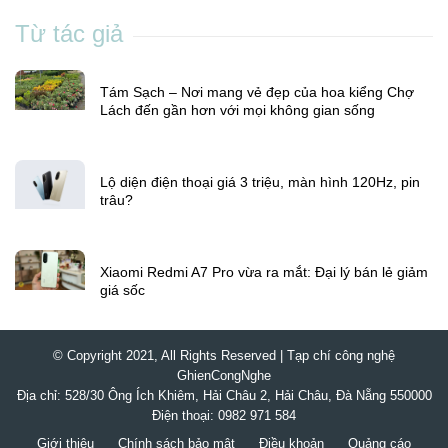
Từ tác giả
Tám Sạch – Nơi mang vẻ đẹp của hoa kiểng Chợ
Lách đến gần hơn với mọi không gian sống
Lộ diện điện thoại giá 3 triệu, màn hình 120Hz, pin
trâu?
Xiaomi Redmi A7 Pro vừa ra mắt: Đại lý bán lẻ giảm
giá sốc
© Copyright 2021, All Rights Reserved | Tạp chí công nghệ
GhienCongNghe
Địa chỉ: 528/30 Ông Ích Khiêm, Hải Châu 2, Hải Châu, Đà Nẵng 550000
Điện thoại: 0982 971 584