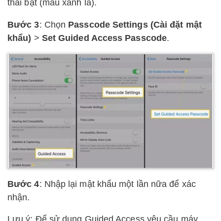
thái bật (màu xanh lá).
Bước 3
: Chọn
Passcode Settings (Cài đặt mật
khẩu)
>
Set Guided Access Passcode
.
Bước 4
: Nhập lại mật khẩu một lần nữa để xác
nhận.
Lưu ý: Để sử dụng Guided Access yêu cầu máy