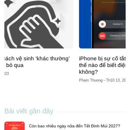
iPhone bị sự cố tắt nguồn bí ẩn đêm qua, làm
thế nào để biết điện thoại của bạn có bị
không?
Pham Thuong
-
Th10 13, 2023
Bài viết gần đây