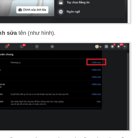
nh sửa
tên (như hình).