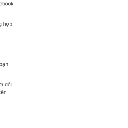
cebook
ng hợp
 bạn
m đổi
tên