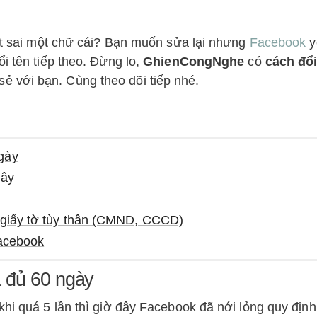
iết sai một chữ cái? Bạn muốn sửa lại nhưng
Facebook
y
i tên tiếp theo. Đừng lo,
GhienCongNghe
có
cách đổi
ẻ với bạn. Cùng theo dõi tiếp nhé.
gày
đây
g giấy tờ tùy thân (CMND, CCCD)
Facebook
a đủ 60 ngày
khi quá 5 lần thì giờ đây Facebook đã nới lỏng quy định