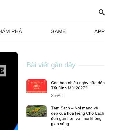
HÁM PHÁ
GAME
APP
Bài viết gần đây
Còn bao nhiêu ngày nữa đến
Tết Đinh Mùi 2027?
SonAnh
Tám Sạch – Nơi mang vẻ
đẹp của hoa kiểng Chợ Lách
đến gần hơn với mọi không
gian sống