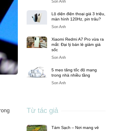
Son Anh
Lộ diện điện thoại giá 3 triệu,
màn hình 120Hz, pin trâu?
Son Anh
Xiaomi Redmi A7 Pro vừa ra
mắt: Đại lý bán lẻ giảm giá
sốc
Son Anh
5 mẹo tăng tốc độ mạng
trong nhà nhiều tầng
Son Anh
Từ tác giả
rong
Tám Sạch – Nơi mang vẻ