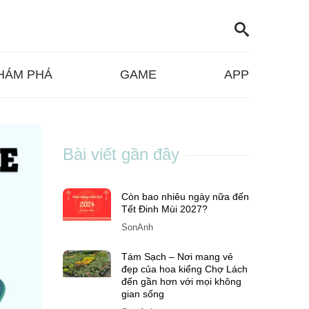
HÁM PHÁ
GAME
APP
Bài viết gần đây
Còn bao nhiêu ngày nữa đến
Tết Đinh Mùi 2027?
SonAnh
Tám Sạch – Nơi mang vẻ
đẹp của hoa kiểng Chợ Lách
đến gần hơn với mọi không
gian sống