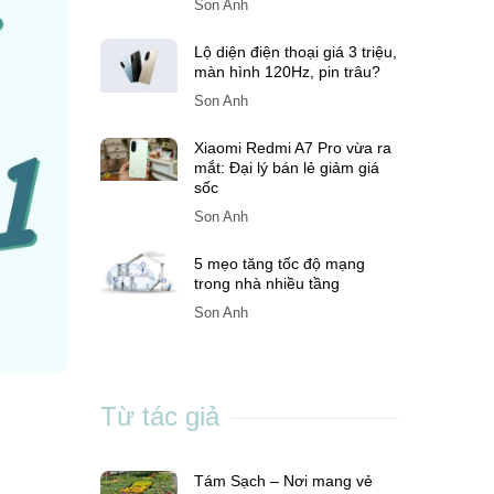
Son Anh
Lộ diện điện thoại giá 3 triệu,
màn hình 120Hz, pin trâu?
Son Anh
Xiaomi Redmi A7 Pro vừa ra
mắt: Đại lý bán lẻ giảm giá
sốc
Son Anh
5 mẹo tăng tốc độ mạng
trong nhà nhiều tầng
Son Anh
Từ tác giả
Tám Sạch – Nơi mang vẻ