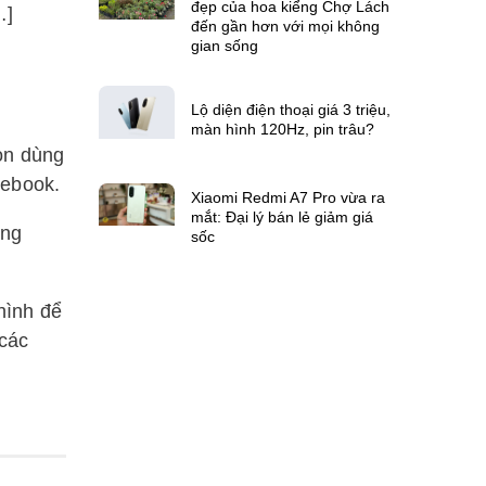
đẹp của hoa kiểng Chợ Lách
…]
đến gần hơn với mọi không
gian sống
Lộ diện điện thoại giá 3 triệu,
màn hình 120Hz, pin trâu?
òn dùng
cebook.
Xiaomi Redmi A7 Pro vừa ra
mắt: Đại lý bán lẻ giảm giá
ơng
sốc
hình để
 các