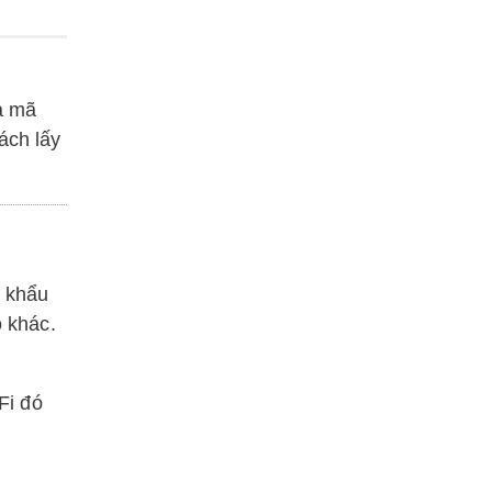
a mã
ách lấy
t khẩu
 khác.
Fi đó