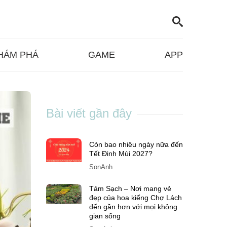
HÁM PHÁ
GAME
APP
Bài viết gần đây
Còn bao nhiêu ngày nữa đến
Tết Đinh Mùi 2027?
SonAnh
Tám Sạch – Nơi mang vẻ
đẹp của hoa kiểng Chợ Lách
đến gần hơn với mọi không
gian sống