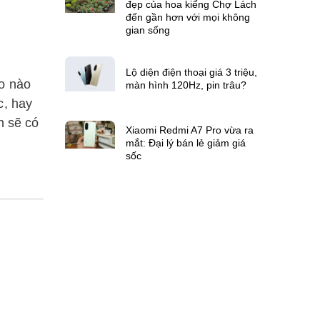
đẹp của hoa kiểng Chợ Lách
đến gần hơn với mọi không
gian sống
Lộ diện điện thoại giá 3 triệu,
do nào
màn hình 120Hz, pin trâu?
c, hay
n sẽ có
Xiaomi Redmi A7 Pro vừa ra
mắt: Đại lý bán lẻ giảm giá
sốc