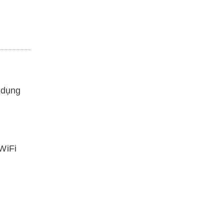
p dụng
WiFi