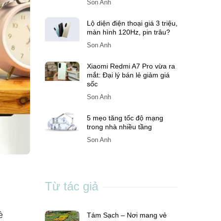
Son Anh
Lộ diện điện thoại giá 3 triệu,
màn hình 120Hz, pin trâu?
Son Anh
Xiaomi Redmi A7 Pro vừa ra
mắt: Đại lý bán lẻ giảm giá
sốc
Son Anh
5 mẹo tăng tốc độ mạng
trong nhà nhiều tầng
Son Anh
Từ tác giả
è
Tám Sạch – Nơi mang vẻ