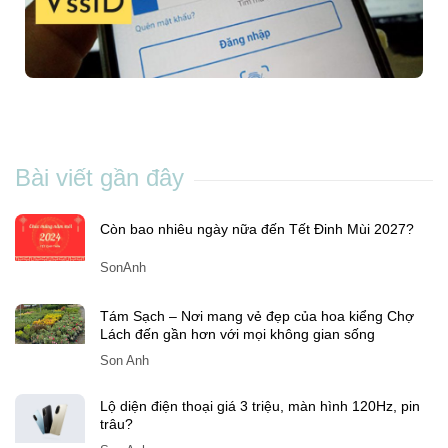
Cách đổi số điện thoại trên VssID nhanh
chóng và đơn giản ngay tại nhà
Chang Nguyen
-
Th5 04, 2023
Bài viết gần đây
Còn bao nhiêu ngày nữa đến Tết Đinh Mùi 2027?
SonAnh
Tám Sạch – Nơi mang vẻ đẹp của hoa kiểng Chợ