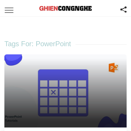
Tags For: PowerPoint