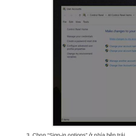
3. Chọn “Sign-in options” ở phía bên trái.