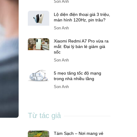
Son Anh
Lộ diện điện thoại giá 3 triệu,
màn hình 120Hz, pin trâu?
Son Anh
Xiaomi Redmi A7 Pro vừa ra
mắt: Đại lý bán lẻ giảm giá
sốc
Son Anh
5 mẹo tăng tốc độ mạng
trong nhà nhiều tầng
Son Anh
Từ tác giả
Tám Sạch – Nơi mang vẻ