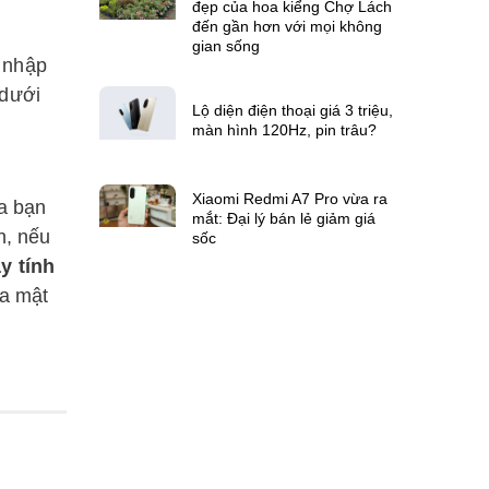
đẹp của hoa kiểng Chợ Lách
đến gần hơn với mọi không
gian sống
 nhập
 dưới
Lộ diện điện thoại giá 3 triệu,
màn hình 120Hz, pin trâu?
Xiaomi Redmi A7 Pro vừa ra
ủa bạn
mắt: Đại lý bán lẻ giảm giá
n, nếu
sốc
y tính
óa mật