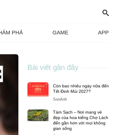
HÁM PHÁ
GAME
APP
Bài viết gần đây
Còn bao nhiêu ngày nữa đến
Tết Đinh Mùi 2027?
SonAnh
Tám Sạch – Nơi mang vẻ
đẹp của hoa kiểng Chợ Lách
đến gần hơn với mọi không
gian sống