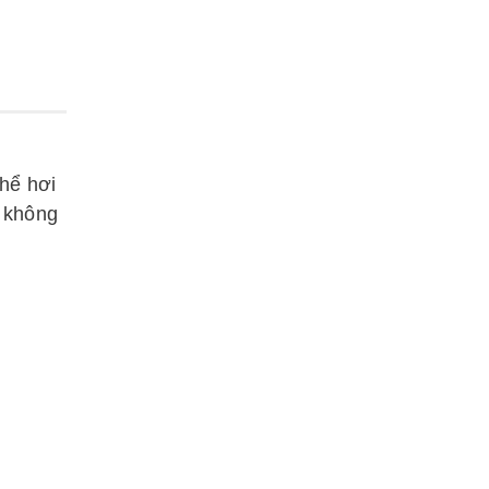
hể hơi
n không