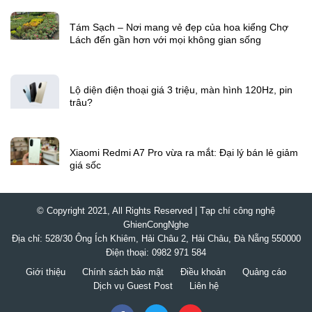
Tám Sạch – Nơi mang vẻ đẹp của hoa kiểng Chợ
Lách đến gần hơn với mọi không gian sống
Lộ diện điện thoại giá 3 triệu, màn hình 120Hz, pin
trâu?
Xiaomi Redmi A7 Pro vừa ra mắt: Đại lý bán lẻ giảm
giá sốc
© Copyright 2021, All Rights Reserved | Tạp chí công nghệ
GhienCongNghe
Địa chỉ: 528/30 Ông Ích Khiêm, Hải Châu 2, Hải Châu, Đà Nẵng 550000
Điện thoại: 0982 971 584
Giới thiệu
Chính sách bảo mật
Điều khoản
Quảng cáo
Dịch vụ Guest Post
Liên hệ