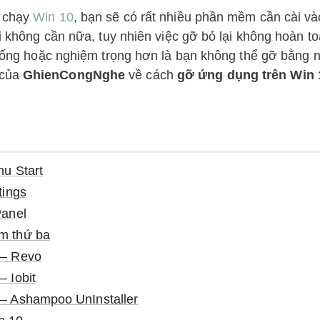
p chạy
Win 10
, bạn sẽ có rất nhiều phần mềm cần cài và
ại không cần nữa, tuy nhiên việc gỡ bỏ lại không hoàn t
 thống hoặc nghiệm trọng hơn là bạn không thể gỡ bằng
 của
GhienCongNghe
về cách
gỡ ứng dụng trên Win 
u Start
tings
Panel
m thứ ba
 – Revo
 Iobit
– Ashampoo UnInstaller