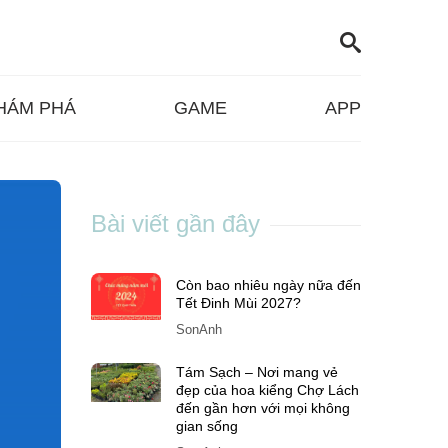
HÁM PHÁ
GAME
APP
Bài viết gần đây
Còn bao nhiêu ngày nữa đến
Tết Đinh Mùi 2027?
SonAnh
Tám Sạch – Nơi mang vẻ
đẹp của hoa kiểng Chợ Lách
đến gần hơn với mọi không
gian sống