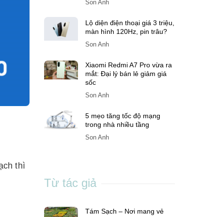
Son Anh
Lộ diện điện thoại giá 3 triệu,
màn hình 120Hz, pin trâu?
Son Anh
Xiaomi Redmi A7 Pro vừa ra
mắt: Đại lý bán lẻ giảm giá
sốc
Son Anh
5 mẹo tăng tốc độ mạng
trong nhà nhiều tầng
Son Anh
ch thì
Từ tác giả
Tám Sạch – Nơi mang vẻ