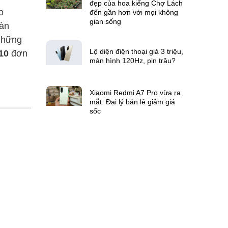
đẹp của hoa kiểng Chợ Lách
o
đến gần hơn với mọi không
gian sống
oàn
 những
Lộ diện điện thoại giá 3 triệu,
10
đơn
màn hình 120Hz, pin trâu?
Xiaomi Redmi A7 Pro vừa ra
mắt: Đại lý bán lẻ giảm giá
sốc