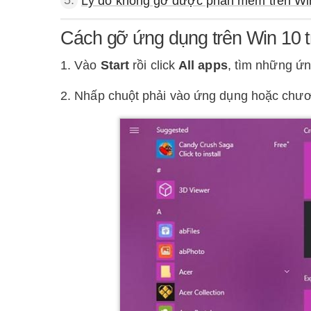
5.
Lý do không gỡ được phần mềm trên Wi
Cách gỡ ứng dụng trên Win 10 t
1. Vào
Start
rồi click
All apps
, tìm những ứ
2. Nhấp chuột phải vào ứng dụng hoặc chươ