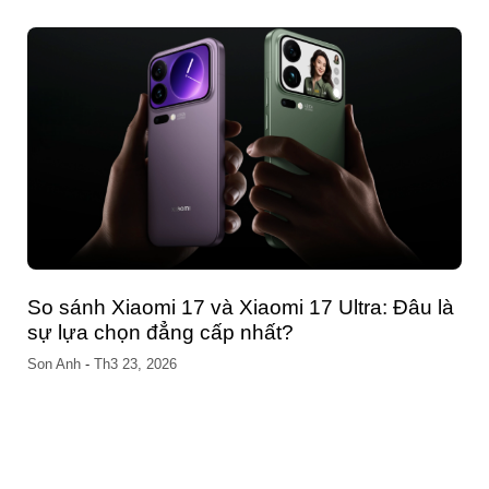
Trước Sốc 15 Triệu
Son Anh
-
Th3 02, 2026
 là
Tempi – Nền tảng thiết kế website chuyên
nghiệp mở lối cho doanh nghiệp bứt phá trong
kỷ nguyên số