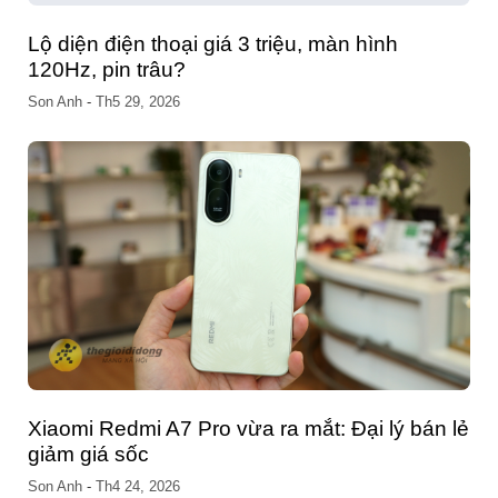
So sánh OPPO Find N6 và OPPO Find N5:
Đâu là đỉnh cao điện thoại gập?
Son Anh
-
Th3 23, 2026
 lẻ
Bảng Giá Chính Thức Samsung Galaxy S26
Series: Đột Phá Công Nghệ – Nhận Deal Đặt