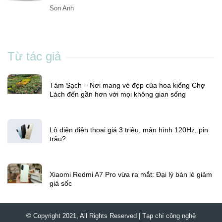
Son Anh
Từ tác giả
Tám Sạch – Nơi mang vẻ đẹp của hoa kiểng Chợ
Lách đến gần hơn với mọi không gian sống
Lộ diện điện thoại giá 3 triệu, màn hình 120Hz, pin
trâu?
Xiaomi Redmi A7 Pro vừa ra mắt: Đại lý bán lẻ giảm
giá sốc
© Copyright 2021, All Rights Reserved | Tạp chí công nghệ