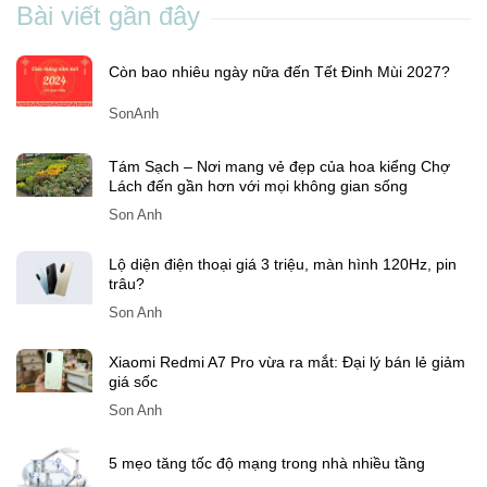
Son Anh
-
Th11 19, 2025
Bài viết gần đây
Còn bao nhiêu ngày nữa đến Tết Đinh Mùi 2027?
SonAnh
Tám Sạch – Nơi mang vẻ đẹp của hoa kiểng Chợ
Lách đến gần hơn với mọi không gian sống
Son Anh
Lộ diện điện thoại giá 3 triệu, màn hình 120Hz, pin
trâu?
Son Anh
Xiaomi Redmi A7 Pro vừa ra mắt: Đại lý bán lẻ giảm
giá sốc
Son Anh
5 mẹo tăng tốc độ mạng trong nhà nhiều tầng