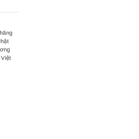
 hãng
Nhật
ương
 Việt