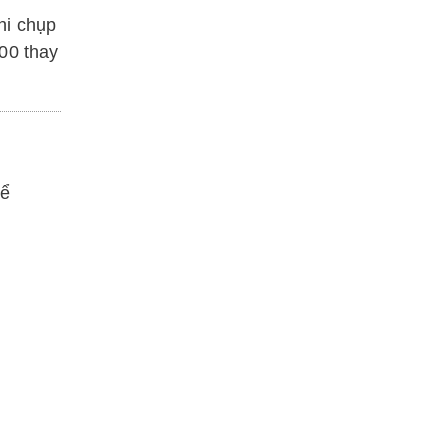
hi chụp
00 thay
hể