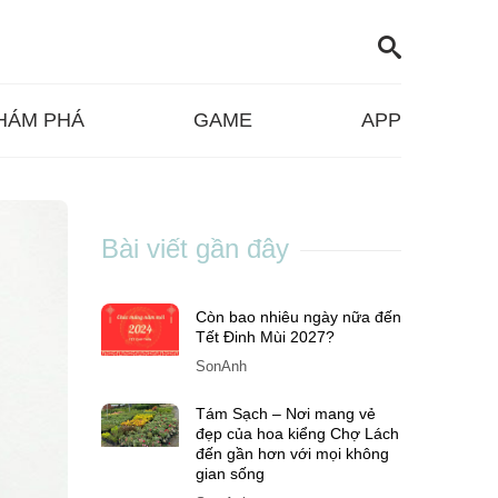
HÁM PHÁ
GAME
APP
Bài viết gần đây
Còn bao nhiêu ngày nữa đến
Tết Đinh Mùi 2027?
SonAnh
Tám Sạch – Nơi mang vẻ
đẹp của hoa kiểng Chợ Lách
đến gần hơn với mọi không
gian sống