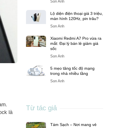
Son Anh
Lộ diện điện thoại giá 3 triệu,
màn hình 120Hz, pin trâu?
Son Anh
Xiaomi Redmi A7 Pro vừa ra
mắt: Đại lý bán lẻ giảm giá
sốc
Son Anh
5 mẹo tăng tốc độ mạng
trong nhà nhiều tầng
Son Anh
Nam.
Từ tác giả
ock là
Tám Sạch – Nơi mang vẻ