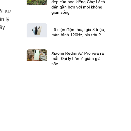
đẹp của hoa kiểng Chợ Lách
đến gần hơn với mọi không
ới sự
gian sống
n lý
ãy
Lộ diện điện thoại giá 3 triệu,
màn hình 120Hz, pin trâu?
Xiaomi Redmi A7 Pro vừa ra
mắt: Đại lý bán lẻ giảm giá
sốc