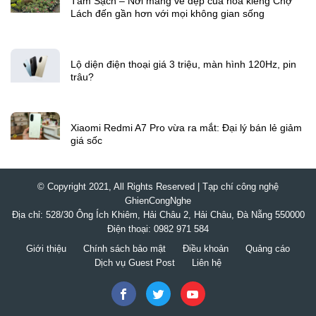
Từ tác giả
Tám Sạch – Nơi mang vẻ đẹp của hoa kiểng Chợ
Lách đến gần hơn với mọi không gian sống
Lộ diện điện thoại giá 3 triệu, màn hình 120Hz, pin
trâu?
Xiaomi Redmi A7 Pro vừa ra mắt: Đại lý bán lẻ giảm
giá sốc
© Copyright 2021, All Rights Reserved | Tạp chí công nghệ
GhienCongNghe
Địa chỉ: 528/30 Ông Ích Khiêm, Hải Châu 2, Hải Châu, Đà Nẵng 550000
Điện thoại: 0982 971 584