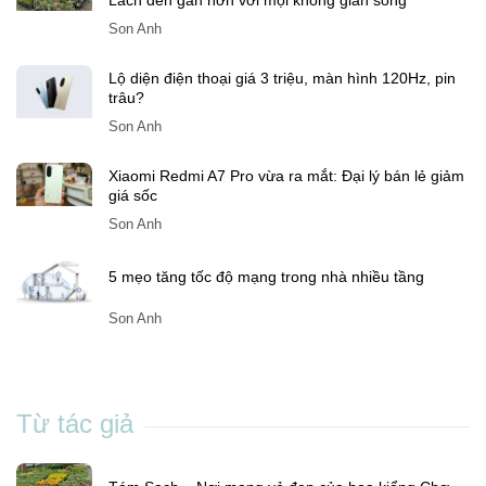
Còn bao nhiêu ngày nữa đến Tết Đinh Mùi 2027?
SonAnh
Tám Sạch – Nơi mang vẻ đẹp của hoa kiểng Chợ
Lách đến gần hơn với mọi không gian sống
Son Anh
Lộ diện điện thoại giá 3 triệu, màn hình 120Hz, pin
trâu?
Son Anh
Xiaomi Redmi A7 Pro vừa ra mắt: Đại lý bán lẻ giảm
giá sốc
Son Anh
5 mẹo tăng tốc độ mạng trong nhà nhiều tầng
Son Anh