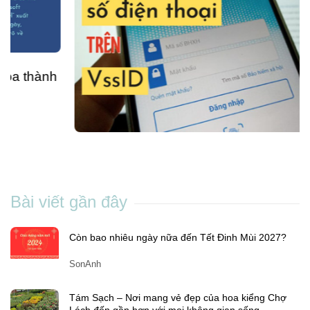
Cách đổi số điện thoại trên VssID nhanh
chóng và đơn giản ngay tại nhà
Chang Nguyen
-
Th5 04, 2023
Bài viết gần đây