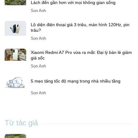
SonAnh
Tám Sạch – Nơi mang vẻ đẹp của hoa kiểng Chợ
Lách đến gần hơn với mọi không gian sống
Son Anh
Lộ diện điện thoại giá 3 triệu, màn hình 120Hz, pin
trâu?
Son Anh
Xiaomi Redmi A7 Pro vừa ra mắt: Đại lý bán lẻ giảm
giá sốc
Son Anh
5 mẹo tăng tốc độ mạng trong nhà nhiều tầng
Son Anh