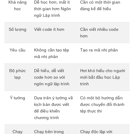
Khả năng
Dễ học hơn, mất ít
Cần có một thời gian
học
thời gian hơn Ngôn
đáng kể để hiểu
ngữ Lập trình
Số lượng
Viết code ít hơn
Cần viết nhiều code
hơn
Yêu cầu
Không cần tạo tệp
Tạo ra mã nhị phân
mã nhị phân
Độ phức
Dễ hiểu, dễ viết
Hơi khó hiểu cho người
tạp
code hơn so với
mới bắt đầu học Lập
ngôn ngữ lập trình
trình
Ý tưởng
Dựa trên ý tưởng về
Có một bộ hướng dẫn
kịch bản được viết
được chuyển đổi thành
để điều khiển
tệp thực thi
chương trình
Chạy
Chạy bên trong
Chạy độc lập với