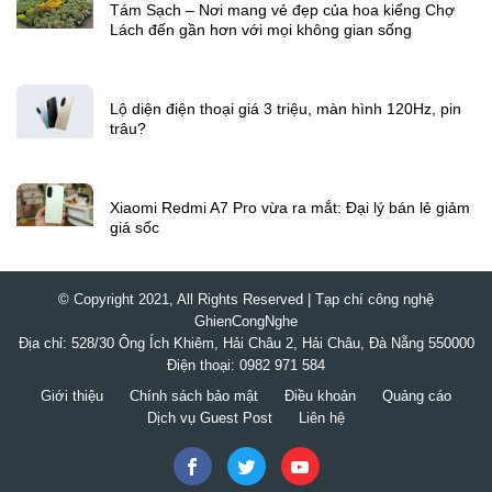
Từ tác giả
Tám Sạch – Nơi mang vẻ đẹp của hoa kiểng Chợ
Lách đến gần hơn với mọi không gian sống
Lộ diện điện thoại giá 3 triệu, màn hình 120Hz, pin
trâu?
Xiaomi Redmi A7 Pro vừa ra mắt: Đại lý bán lẻ giảm
giá sốc
© Copyright 2021, All Rights Reserved | Tạp chí công nghệ
GhienCongNghe
Địa chỉ: 528/30 Ông Ích Khiêm, Hải Châu 2, Hải Châu, Đà Nẵng 550000
Điện thoại: 0982 971 584
Giới thiệu
Chính sách bảo mật
Điều khoản
Quảng cáo