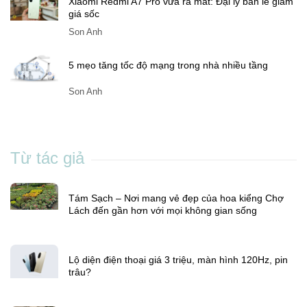
Lộ diện điện thoại giá 3 triệu, màn hình 120Hz, pin
trâu?
Son Anh
Xiaomi Redmi A7 Pro vừa ra mắt: Đại lý bán lẻ giảm
giá sốc
Son Anh
5 mẹo tăng tốc độ mạng trong nhà nhiều tầng
Son Anh
Từ tác giả
Tám Sạch – Nơi mang vẻ đẹp của hoa kiểng Chợ
Lách đến gần hơn với mọi không gian sống