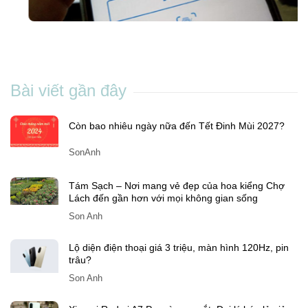
Cách đổi số điện thoại trên VssID nhanh
chóng và đơn giản ngay tại nhà
Chang Nguyen
-
Th5 04, 2023
Bài viết gần đây
Còn bao nhiêu ngày nữa đến Tết Đinh Mùi 2027?
SonAnh
Tám Sạch – Nơi mang vẻ đẹp của hoa kiểng Chợ
Lách đến gần hơn với mọi không gian sống
Son Anh