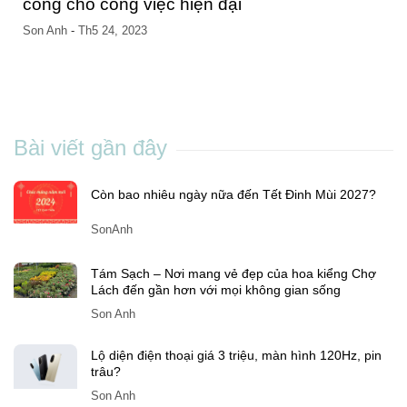
Cách đổi số điện thoại trên VssID nhanh
chóng và đơn giản ngay tại nhà
Chang Nguyen
-
Th5 04, 2023
Bài viết gần đây
Còn bao nhiêu ngày nữa đến Tết Đinh Mùi 2027?
SonAnh
Tám Sạch – Nơi mang vẻ đẹp của hoa kiểng Chợ
Lách đến gần hơn với mọi không gian sống