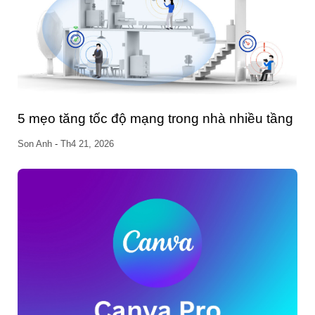
Cách tải video Douyin không logo trên máy
tính và điện thoại
Phương Nguyễn
-
Th5 22, 2023