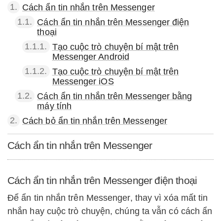
1.
Cách ẩn tin nhắn trên Messenger
1.1.
Cách ẩn tin nhắn trên Messenger điện
thoại
1.1.1.
Tạo cuộc trò chuyện bí mật trên
Messenger Android
1.1.2.
Tạo cuộc trò chuyện bí mật trên
Messenger iOS
1.2.
Cách ẩn tin nhắn trên Messenger bằng
máy tính
2.
Cách bỏ ẩn tin nhắn trên Messenger
Cách ẩn tin nhắn trên Messenger
Cách ẩn tin nhắn trên Messenger điện thoại
Để ẩn tin nhắn trên Messenger, thay vì xóa mất tin
nhắn hay cuộc trò chuyện, chúng ta vẫn có cách ẩn