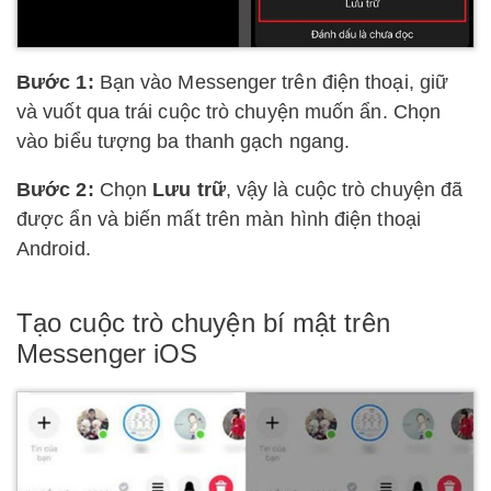
Bước 1:
Bạn vào Messenger trên điện thoại, giữ
và vuốt qua trái cuộc trò chuyện muốn ẩn. Chọn
vào biểu tượng ba thanh gạch ngang.
Bước 2:
Chọn
Lưu trữ
, vậy là cuộc trò chuyện đã
được ẩn và biến mất trên màn hình điện thoại
Android.
Tạo cuộc trò chuyện bí mật trên
Messenger iOS