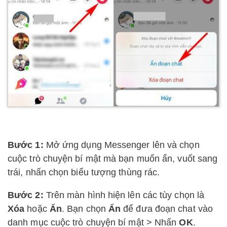
Bước 1:
Mở ứng dụng Messenger lên và chọn
cuộc trò chuyện bí mật mà bạn muốn ẩn, vuốt sang
trái, nhấn chọn biểu tượng thùng rác.
Bước 2:
Trên màn hình hiện lên các tùy chọn là
Xóa
hoặc
Ẩn
. Bạn chọn
Ẩn
để đưa đoạn chat vào
danh mục cuộc trò chuyện bí mật > Nhấn
OK
.