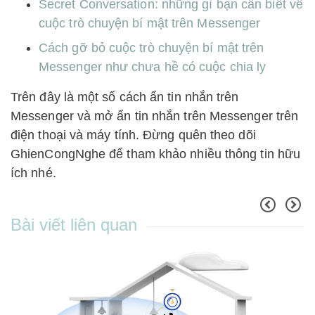
Secret Conversation: những gì bạn cần biết về
cuộc trò chuyện bí mật trên Messenger
Cách gỡ bỏ cuộc trò chuyện bí mật trên
Messenger như chưa hề có cuộc chia ly
Trên đây là một số cách ẩn tin nhắn trên
Messenger và mở ẩn tin nhắn trên Messenger trên
điện thoại và máy tính. Đừng quên theo dõi
GhienCongNghe để tham khảo nhiều thông tin hữu
ích nhé.
Bài viết liên quan