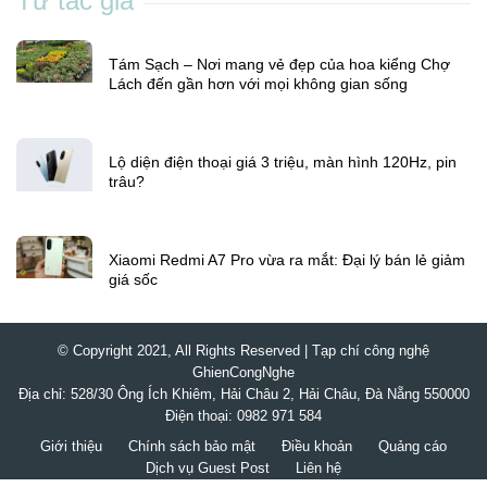
Từ tác giả
Tám Sạch – Nơi mang vẻ đẹp của hoa kiểng Chợ
Lách đến gần hơn với mọi không gian sống
Lộ diện điện thoại giá 3 triệu, màn hình 120Hz, pin
trâu?
Xiaomi Redmi A7 Pro vừa ra mắt: Đại lý bán lẻ giảm
giá sốc
© Copyright 2021, All Rights Reserved | Tạp chí công nghệ
GhienCongNghe
Địa chỉ: 528/30 Ông Ích Khiêm, Hải Châu 2, Hải Châu, Đà Nẵng 550000
Điện thoại: 0982 971 584
Giới thiệu
Chính sách bảo mật
Điều khoản
Quảng cáo
Dịch vụ Guest Post
Liên hệ