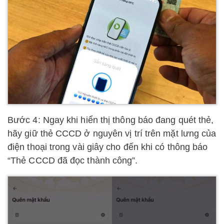
Bước 4: Ngay khi hiển thị thông báo đang quét thẻ,
hãy giữ thẻ CCCD ở nguyên vị trí trên mặt lưng của
điện thoại trong vài giây cho đến khi có thông báo
“Thẻ CCCD đã đọc thành công”.