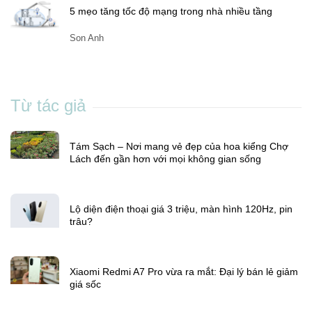
Xiaomi Redmi A7 Pro vừa ra mắt: Đại lý bán lẻ giảm
giá sốc
Son Anh
5 mẹo tăng tốc độ mạng trong nhà nhiều tầng
Son Anh
Từ tác giả
Tám Sạch – Nơi mang vẻ đẹp của hoa kiểng Chợ
Lách đến gần hơn với mọi không gian sống
Lộ diện điện thoại giá 3 triệu, màn hình 120Hz, pin
trâu?