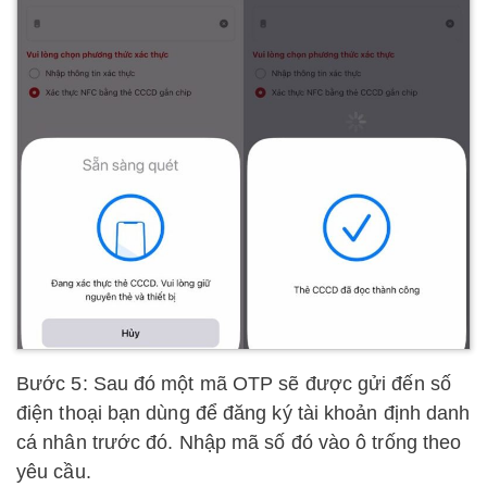
Bước 5: Sau đó một mã OTP sẽ được gửi đến số
điện thoại bạn dùng để đăng ký tài khoản định danh
cá nhân trước đó. Nhập mã số đó vào ô trống theo
yêu cầu.