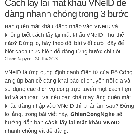
Cách lấy lại mật khẩu VNeID dễ
dàng nhanh chóng trong 3 bước
Bạn quên mật khẩu đăng nhập vào VNeID và
không biết cách lấy lại mật khẩu VNeID như thế
nào? Đừng lo, hãy theo dõi bài viết dưới đây để
biết cách thực hiện dễ dàng từng bước chi tiết.
Chang Nguyen
-
24-Th4-2023
VNeID là ứng dụng định danh điện tử của Bộ Công
an giúp bạn dễ dàng khai báo di chuyển nội địa và
sử dụng các dịch vụ công trực tuyến một cách tiện
lợi và an toàn. Và nếu bạn chả may lãng quên mật
khẩu đăng nhập vào VNeID thì phải làm sao? Đừng
lo lắng, trong bài viết này,
GhienCongNghe
sẽ
hướng dẫn bạn
cách lấy lại mật khẩu VNeID
nhanh chóng và dễ dàng.