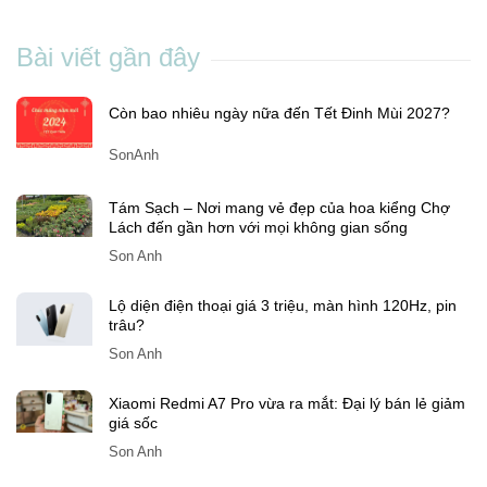
chóng và đơn giản ngay tại nhà
Chang Nguyen
-
Th5 04, 2023
Bài viết gần đây
Còn bao nhiêu ngày nữa đến Tết Đinh Mùi 2027?
SonAnh
Tám Sạch – Nơi mang vẻ đẹp của hoa kiểng Chợ
Lách đến gần hơn với mọi không gian sống
Son Anh
Lộ diện điện thoại giá 3 triệu, màn hình 120Hz, pin
trâu?
Son Anh