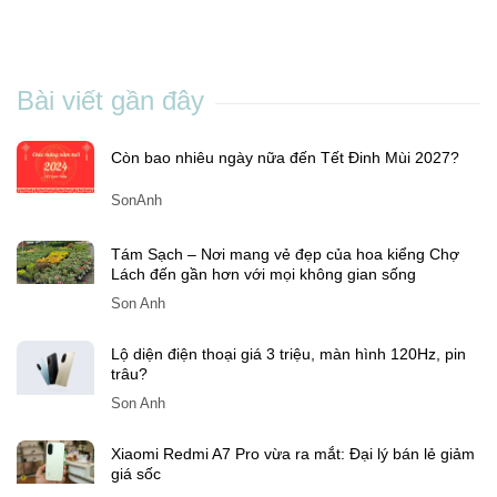
Bài viết gần đây
Còn bao nhiêu ngày nữa đến Tết Đinh Mùi 2027?
SonAnh
Tám Sạch – Nơi mang vẻ đẹp của hoa kiểng Chợ
Lách đến gần hơn với mọi không gian sống
Son Anh
Lộ diện điện thoại giá 3 triệu, màn hình 120Hz, pin
trâu?
Son Anh
Xiaomi Redmi A7 Pro vừa ra mắt: Đại lý bán lẻ giảm