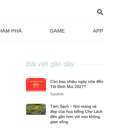
HÁM PHÁ
GAME
APP
Bài viết gần đây
Còn bao nhiêu ngày nữa đến
Tết Đinh Mùi 2027?
SonAnh
Tám Sạch – Nơi mang vẻ
đẹp của hoa kiểng Chợ Lách
đến gần hơn với mọi không
gian sống