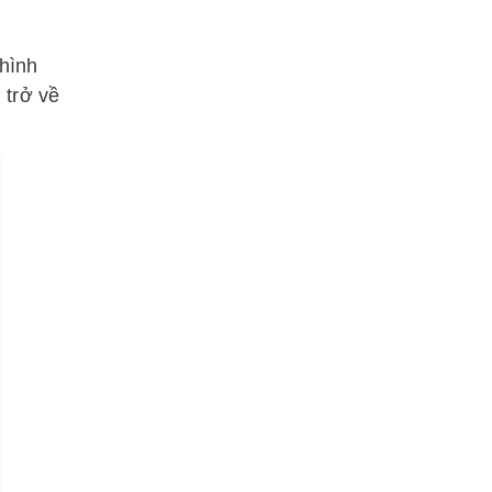
 hình
 trở về