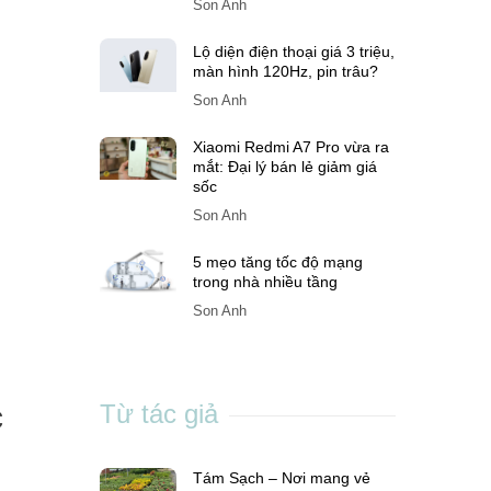
Son Anh
Lộ diện điện thoại giá 3 triệu,
màn hình 120Hz, pin trâu?
Son Anh
Xiaomi Redmi A7 Pro vừa ra
mắt: Đại lý bán lẻ giảm giá
sốc
Son Anh
5 mẹo tăng tốc độ mạng
trong nhà nhiều tầng
Son Anh
c
Từ tác giả
Tám Sạch – Nơi mang vẻ