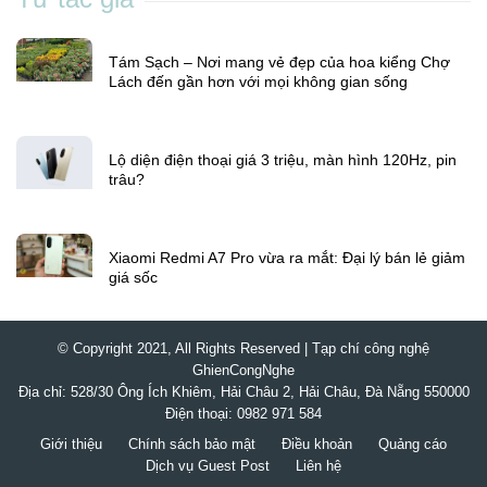
Tám Sạch – Nơi mang vẻ đẹp của hoa kiểng Chợ
Lách đến gần hơn với mọi không gian sống
Lộ diện điện thoại giá 3 triệu, màn hình 120Hz, pin
trâu?
Xiaomi Redmi A7 Pro vừa ra mắt: Đại lý bán lẻ giảm
giá sốc
© Copyright 2021, All Rights Reserved | Tạp chí công nghệ
GhienCongNghe
Địa chỉ: 528/30 Ông Ích Khiêm, Hải Châu 2, Hải Châu, Đà Nẵng 550000
Điện thoại: 0982 971 584
Giới thiệu
Chính sách bảo mật
Điều khoản
Quảng cáo
Dịch vụ Guest Post
Liên hệ