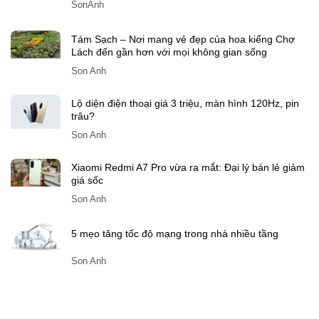
Còn bao nhiêu ngày nữa đến Tết Đinh Mùi 2027?
SonAnh
Tám Sạch – Nơi mang vẻ đẹp của hoa kiểng Chợ
Lách đến gần hơn với mọi không gian sống
Son Anh
Lộ diện điện thoại giá 3 triệu, màn hình 120Hz, pin
trâu?
Son Anh
Xiaomi Redmi A7 Pro vừa ra mắt: Đại lý bán lẻ giảm
giá sốc
Son Anh
5 mẹo tăng tốc độ mạng trong nhà nhiều tầng