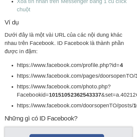
Xóa tin nhắn trên Messenger bằng 1 cú click
chuột
Ví dụ
Dưới đây là một vài URL của các nội dung khác
nhau trên Facebook. ID Facebook là thành phần
được in đậm:
https://www.facebook.com/profile.php?id=
4
https://www.facebook.com/pages/doorsopenTO/
https://www.facebook.com/photo.php?
Facebookid=
10151052362543337
&set=a.40212
https://www.facebook.com/doorsopenTO/posts/
1
Những gì có ID Facebook?