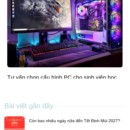
Tư vấn chọn cấu hình PC cho sinh viên học
CNTT: Đừng chi tiền sai chỗ
Son Anh
-
Th7 01, 2025
Bài viết gần đây