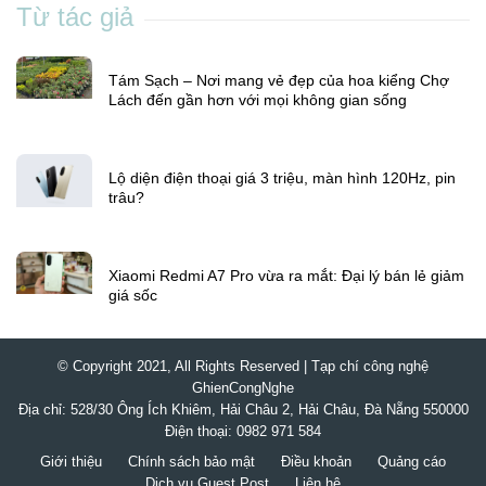
Son Anh
Từ tác giả
Tám Sạch – Nơi mang vẻ đẹp của hoa kiểng Chợ
Lách đến gần hơn với mọi không gian sống
Lộ diện điện thoại giá 3 triệu, màn hình 120Hz, pin
trâu?
Xiaomi Redmi A7 Pro vừa ra mắt: Đại lý bán lẻ giảm
giá sốc
© Copyright 2021, All Rights Reserved | Tạp chí công nghệ
GhienCongNghe