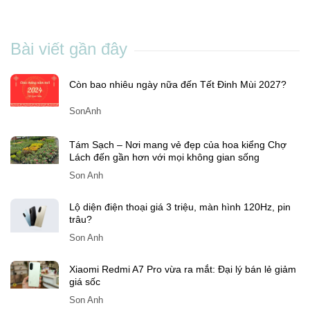
Bài viết gần đây
Còn bao nhiêu ngày nữa đến Tết Đinh Mùi 2027?
SonAnh
Tám Sạch – Nơi mang vẻ đẹp của hoa kiểng Chợ
Lách đến gần hơn với mọi không gian sống
Son Anh
Lộ diện điện thoại giá 3 triệu, màn hình 120Hz, pin
trâu?
Son Anh
Xiaomi Redmi A7 Pro vừa ra mắt: Đại lý bán lẻ giảm
giá sốc
Son Anh