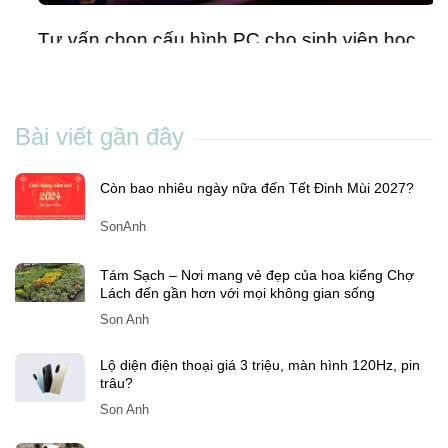
Tư vấn chọn cấu hình PC cho sinh viên học
CNTT: Đừng chi tiền sai chỗ
Son Anh
-
Th7 01, 2025
Bài viết gần đây
Còn bao nhiêu ngày nữa đến Tết Đinh Mùi 2027?
SonAnh
Tám Sạch – Nơi mang vẻ đẹp của hoa kiểng Chợ
Lách đến gần hơn với mọi không gian sống
Son Anh